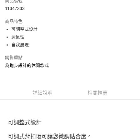
商品編號
ATM付款
11347333
運送方式
商品特色
可調整式設計
宅配
透氣性
每筆NT$100，滿NT$3,500(含以上)免運費
自我展現
銷售重點
為跑步設計的休閒款式
詳細說明
相關推薦
可調整式設計
可調式背扣環可讓您微調貼合度。