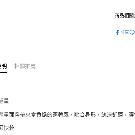
商品相關分
服飾 | 全
分享
女性服飾
說明
相關推薦
輕量
輕量面料帶來零負擔的穿著感，貼合身形，絲滑舒適，讓
濕快乾