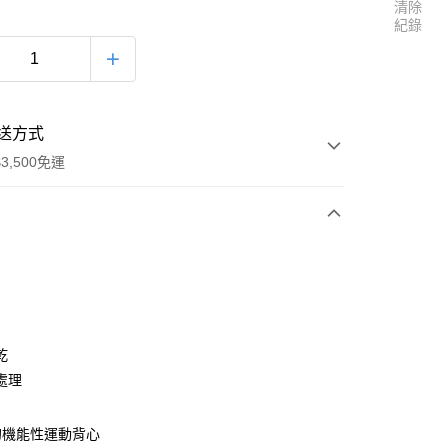
清除
紀錄
送方式
3,500免運
次付款
乾
處理
00，滿NT$3,500(含以上)免運費
的機能性運動背心