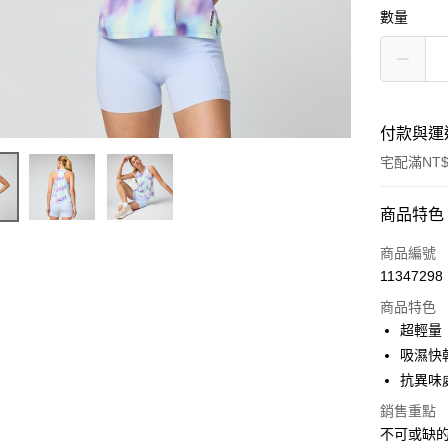
數量
付款與運
宅配滿NT$
付款方式
商品特色
信用卡一
商品編號
11347298
ATM付款
商品特色
超輕量
運送方式
吸濕快
抗異味
宅配
銷售重點
每筆NT$1
不可或缺