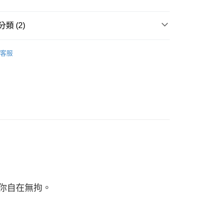
類 (2)
系列
客服
└ 背心
你自在無拘。