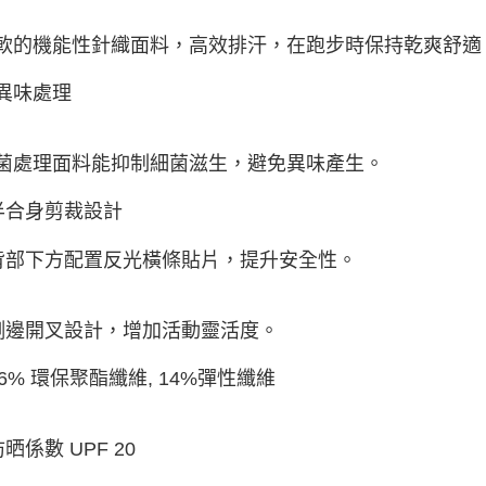
軟的機能性針織面料，高效排汗，在跑步時保持乾爽舒適
異味處理
菌處理面料能抑制細菌滋生，避免異味產生。
 半合身剪裁設計
 背部下方配置反光橫條貼片，提升安全性。
 側邊開叉設計，增加活動靈活度。
 86% 環保聚酯纖維, 14%彈性纖維
防晒係數 UPF 20