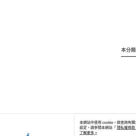
本分類
本網站中使用 cookie，欲查詢有關
設定，請參閱本網站「
隱私權條款
使用 cookie。
了解更多 >