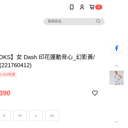
0
OKS】女 Dash 印花運動背心_幻影黃/
221760412)
3,500免運
390
S
M
L
XL