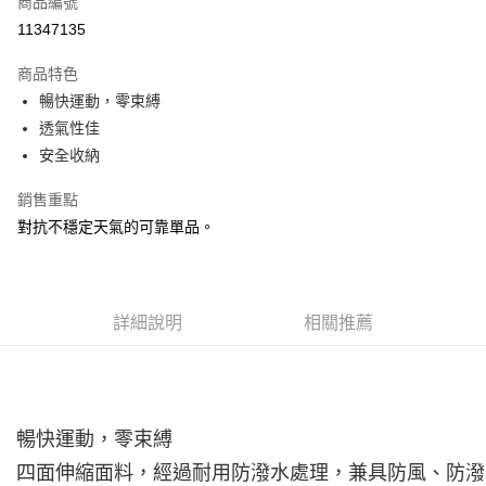
商品編號
ATM付款
11347135
運送方式
商品特色
暢快運動，零束縛
宅配
透氣性佳
每筆NT$100，滿NT$3,500(含以上)免運費
安全收納
銷售重點
對抗不穩定天氣的可靠單品。
詳細說明
相關推薦
暢快運動，零束縛
四面伸縮面料，經過耐用防潑水處理，兼具防風、防潑