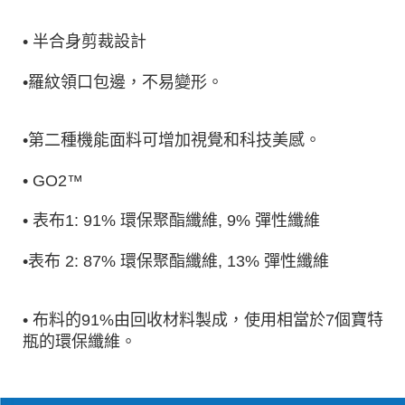
• 半合身剪裁設計
•羅紋領口包邊，不易變形。
•第二種機能面料可增加視覺和科技美感。
• GO2™
• 表布1: 91% 環保聚酯纖維, 9% 彈性纖維
•表布 2: 87% 環保聚酯纖維, 13% 彈性纖維
• 布料的91%由回收材料製成，使用相當於7個寶特
瓶的環保纖維。