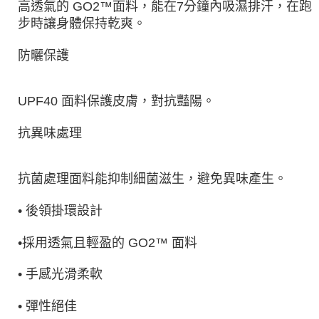
高透氣的 GO2™面料，能在7分鐘內吸濕排汗，在跑
步時讓身體保持乾爽。
防曬保護
UPF40 面料保護皮膚，對抗豔陽。
抗異味處理
抗菌處理面料能抑制細菌滋生，避免異味產生。
• 後領掛環設計
•採用透氣且輕盈的 GO2™ 面料
• 手感光滑柔軟
• 彈性絕佳