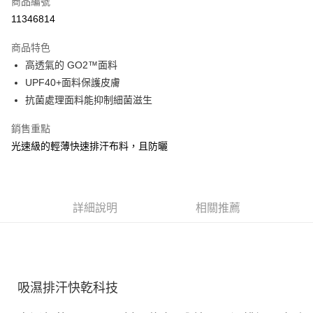
商品編號
ATM付款
11346814
運送方式
商品特色
高透氣的 GO2™面料
宅配
UPF40+面料保護皮膚
每筆NT$100，滿NT$3,500(含以上)免運費
抗菌處理面料能抑制細菌滋生
銷售重點
光速級的輕薄快速排汗布料，且防曬
詳細說明
相關推薦
吸濕排汗快乾科技