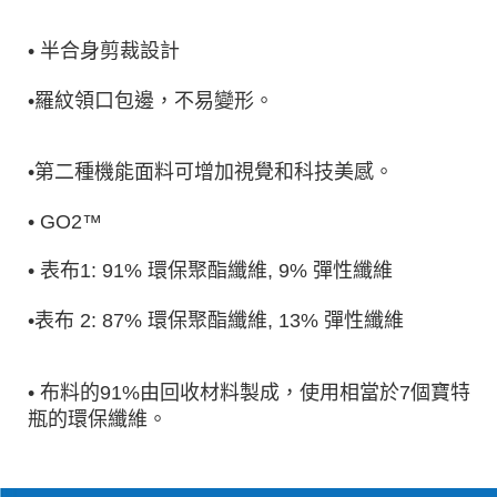
• 半合身剪裁設計
•羅紋領口包邊，不易變形。
•第二種機能面料可增加視覺和科技美感。
• GO2™
• 表布1: 91% 環保聚酯纖維, 9% 彈性纖維
•表布 2: 87% 環保聚酯纖維, 13% 彈性纖維
• 布料的91%由回收材料製成，使用相當於7個寶特
瓶的環保纖維。