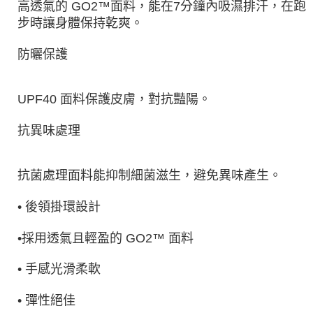
高透氣的 GO2™面料，能在7分鐘內吸濕排汗，在跑
步時讓身體保持乾爽。
防曬保護
UPF40 面料保護皮膚，對抗豔陽。
抗異味處理
抗菌處理面料能抑制細菌滋生，避免異味產生。
• 後領掛環設計
•採用透氣且輕盈的 GO2™ 面料
• 手感光滑柔軟
• 彈性絕佳