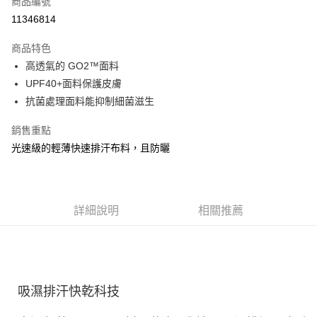
商品編號
ATM付款
11346814
運送方式
商品特色
高透氣的 GO2™面料
宅配
UPF40+面料保護皮膚
每筆NT$100，滿NT$3,500(含以上)免運費
抗菌處理面料能抑制細菌滋生
銷售重點
光速級的輕薄快速排汗布料，且防曬
詳細說明
相關推薦
吸濕排汗快乾科技