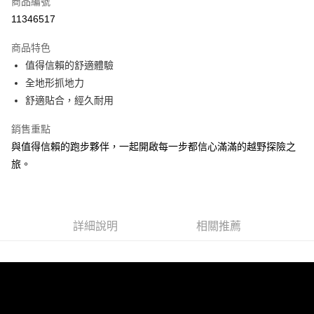
商品編號
ATM付款
11346517
運送方式
商品特色
值得信賴的舒適體驗
宅配
全地形抓地力
每筆NT$100，滿NT$3,500(含以上)免運費
舒適貼合，經久耐用
銷售重點
與值得信賴的跑步夥伴，一起開啟每一步都信心滿滿的越野探險之
旅。
詳細說明
相關推薦