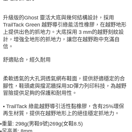
升級版的Ghost 靈活大底與幾何結構設計，採用
TrailTack Green 越野導引綠能活性橡膠，在越野地形
上提供出色的抓地力。大底採用 3 mm的越野刻紋設
計，增強全地形的抓地力，讓您在越野跑中充滿自
信。
舒適貼合，經久耐用
柔軟透氣的大孔洞透氣網布鞋面，提供舒適穩定的合
腳性，鞋頭處與擋泥牆採用3D彈力列印科技，為越野
冒險提供足夠的保護和耐用性。
• TrailTack 綠能越野導引活性黏橡膠，含有25%環保
再生材質，提供在越野地形上的絕佳穩定抓地力。
•
重量: 298g(男鞋9號)269g(女鞋8.5)
•
足高差: 8mm