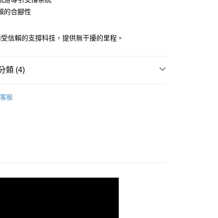
賴的合腳性
00，滿NT$3,500(含以上)免運費
備受信賴的支撐科技，提供無干擾的里程。
類 (4)
shion 避震緩衝
客服
系列
跑 | 搶手新品 85折
▶ 女性鞋款
INE GTS | 傳奇支撐跑鞋
- GTS 25