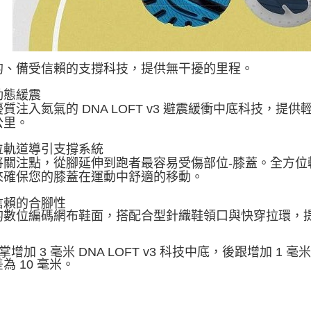
的、備受信賴的支撐科技，提供無干擾的里程。
動態緩震
質注入氮氣的 DNA LOFT v3 避震緩衝中底科技，
公里。
位軌道導引支撐系統
將關注點，從腳延伸到跑者最容易受傷部位-膝蓋。全方位
來確保您的膝蓋在運動中舒適的移動。
信賴的合腳性
的數位編碼網布鞋面，搭配合型針織鞋領口與快穿拉環，
腳掌增加 3 毫米 DNA LOFT v3 科技中底，後跟增加 1 
為 10 毫米。