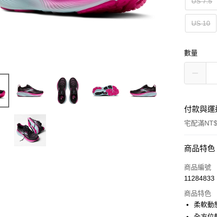
US 7.5
US 10
數量
付款與運
宅配滿NT$
付款方式
商品特色
信用卡一
商品編號
11284833
ATM付款
商品特色
柔軟動
運送方式
全方位