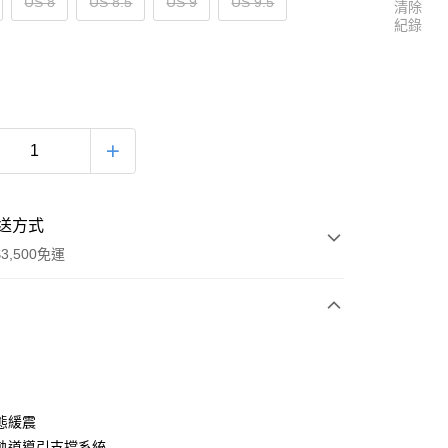
US 8
US 8.5
US 9
US 9.5
清除
紀錄
送方式
3,500免運
次付款
態緩震
軌道導引支撐系統