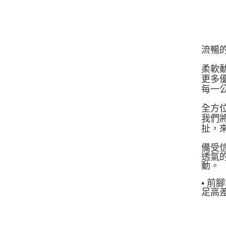
流暢
柔軟
更多優
每一
全方
我們
扯，
備受
透氣
動。
• 前
足高差