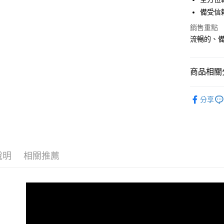
備受信
宅配
銷售重點
每筆NT$1
流暢的、
商品相關分
女性 / Cu
分享
女性 | 全
👉 爸氣開
ADRENAL
說明
相關推薦