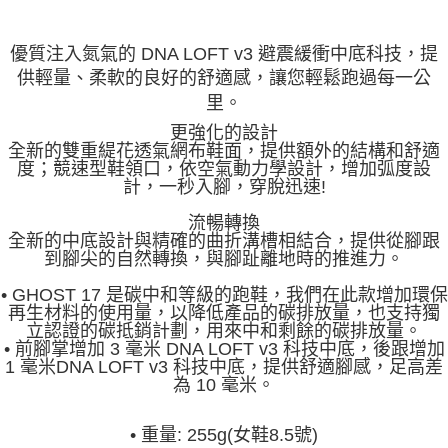
優質注入氮氣的 DNA LOFT v3 避震緩衝中底科技，提
供輕量、柔軟的良好的舒適感，讓您輕鬆跑過每一公
里。
更強化的設計
全新的雙重緹花透氣網布鞋面，提供額外的結構和舒適
度；競速型鞋領口，依空氣動力學設計，增加弧度設
計，一秒入腳，穿脫迅速!
流暢轉換
全新的中底設計與精確的曲折溝槽相結合，提供從腳跟
到腳尖的自
然轉換，與腳趾離地時的推進力。
• GHOST 17 是碳中和等級的跑鞋，我們在此款增加環保
再生材料的使用量，以降低產品的碳排放量，也支持獨
立認證的碳抵銷計劃，用來中和剩餘的碳排放量。
• 前腳掌增加 3 毫米 DNA LOFT v3 科技中底，後跟增加
1 毫米DNA LOFT v3 科技中底，提供舒適腳感，足高差
為 10 毫米。
•
重量: 255g(女鞋8.5號)