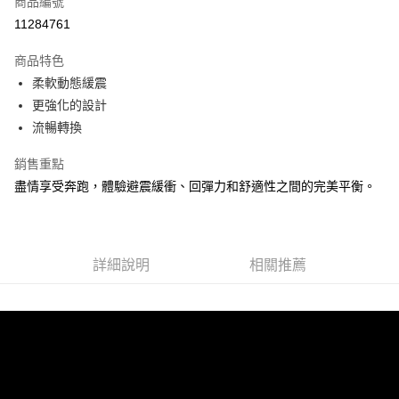
商品編號
ATM付款
11284761
運送方式
商品特色
柔軟動態緩震
宅配
更強化的設計
每筆NT$100，滿NT$3,500(含以上)免運費
流暢轉換
銷售重點
盡情享受奔跑，體驗避震緩衝、回彈力和舒適性之間的完美平衡。
詳細說明
相關推薦