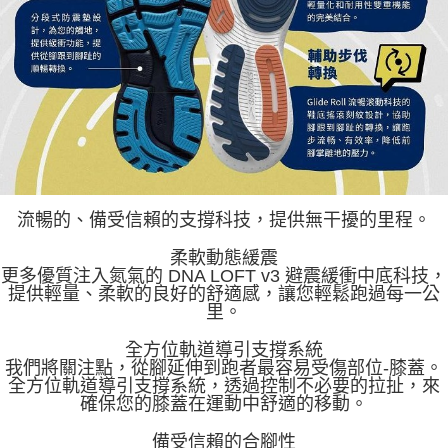
流暢的、備受信賴的支撐科技，提供無干擾的里程。
柔軟動態緩震
更多優質注入氮氣的 DNA LOFT v3 避震緩衝中底科技，
提供輕量、柔軟的良好的舒適感，讓您輕鬆跑過每一公
里。
全方位軌道導引支撐系統
我們將關注點，從腳延伸到跑者最容易受傷部位-膝蓋。
全方位軌道導引支撐系統，透過控制不必要的拉扯，來
確保您的膝蓋在運動中舒適的移動。
備受信賴的合腳性