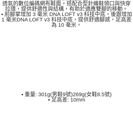
透氣的數位編碼網布鞋面，搭配合型針織鞋領口與快穿
拉環，提供舒適性與結構，有助於適應雙腳的移動。
• 前腳掌增加 3 毫米 DNA LOFT v3 科技中底，後跟增加
1 毫米DNA LOFT v3 科技中底，提供舒適腳感，足高差
為 10 毫米。
•
重量: 301g(男鞋9號)269g(女鞋8.5號)
•
足高差: 10mm