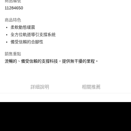
商品編號
ATM付款
11284650
運送方式
商品特色
柔軟動態緩震
宅配
全方位軌道導引支撐系統
每筆NT$100，滿NT$3,500(含以上)免運費
備受信賴的合腳性
銷售重點
流暢的、備受信賴的支撐科技，提供無干擾的里程。
詳細說明
相關推薦