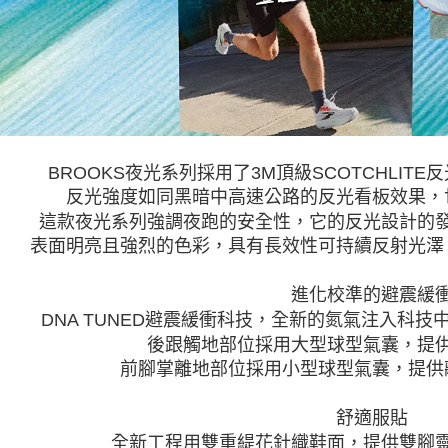
BROOKS夜光系列採用了3M頂級SCOTCHLITE反
反光強度如同黑暗中
高速公路的反光看板效果，
這款夜光系列強調夜跑的安全性，它的反光
設計的
表
面明亮且強烈的色彩，具有長效性可持續反
射光澤
進化校準的避震緩
DNA TUNED避震緩衝科技，全新的氮氣注入科技
後跟觸地部位採用大
型球型氣囊，提
前腳掌離地部位
採用小型球型氣囊，提供
舒適服貼
全新工程用雙重
緹花針織鞋面，
提供雙腳