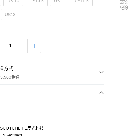
US 10
US10.5
US11
US11.5
清除
紀錄
US13
送方式
3,500免運
次付款
SCOTCHLITE反光科技
準的避震緩衝