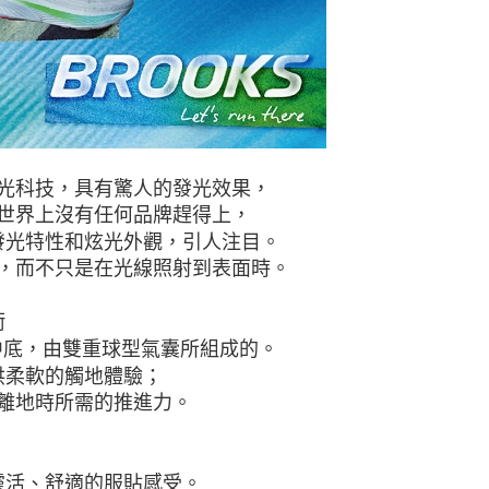
光
科技，具有驚人的發光效果，
世界上沒有任何品牌趕
得上，
發光特性和炫光外觀，引人注目。
，而不只是在光線照射到表面時。
衝
中
底，由雙重球型氣囊所組成的。
供柔軟的觸地體驗；
離地時所需的推進力。
靈活、
舒適的服貼感受。