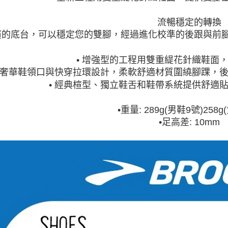
流暢穩定的轉換
廣的底台，可以穩定您的
雙腳，經過進化校準的後跟
與前
• 增強型的工程用雙重緹花
針織鞋面
奢華鞋領口
與快穿拉環設計
，柔軟舒適材質圍
繞腳踝，
•
經典楦型、獨立鞋舌
和鞋帶系統
提供舒適
•
重量: 289g(男鞋9號)258g(
•
足高差: 10mm