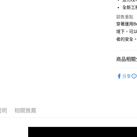
全新工
宅配
銷售重點
每筆NT$1
穿著運用B
境下，可以
者的安全
商品相關分
男性 / Cu
分享
男性 | 全
限定款 集合
👉 爸氣開
說明
相關推薦
GLYCERI
GLYCERI