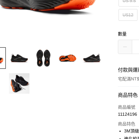
US 9.5
US12
數量
付款與運
宅配滿NT$
付款方式
商品特色
信用卡一
商品編號
11124196
ATM付款
商品特色
3M頂級
運送方式
進化校