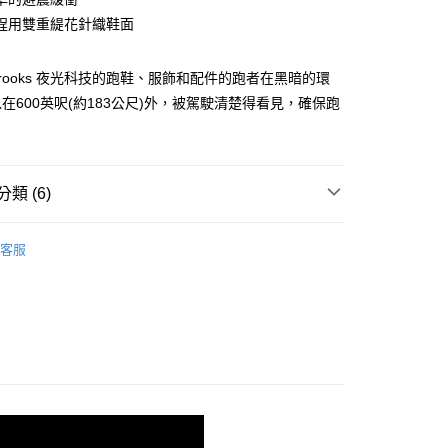
程用雙重緹花針織鞋面
00，滿NT$3,500(含以上)免運費
rooks 夜光科技的跑鞋、服飾和配件的跑者在黑暗的環
在600英呎(約183公尺)外，被駕駛清楚得看見，確保跑
。
類 (6)
shion 避震緩衝
客服
系列
!
跑 | 搶手新品 85折
■ 限定款 | 入手獨一無二
N | 甘油家族
- GLYCERIN 22
N | 甘油家族
- 限定款