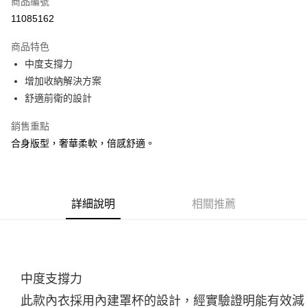
商品編號
ATM付款
11085162
運送方式
商品特色
中度支撐力
宅配
增加收納解決方案
每筆NT$100，滿NT$3,500(含以上)免運費
舒適前衛的設計
銷售重點
合身版型，奢華柔軟，倍感舒適。
詳細說明
相關推薦
中度支撐力
此款內衣採用內建罩杯的設計，經實驗證明能有效減