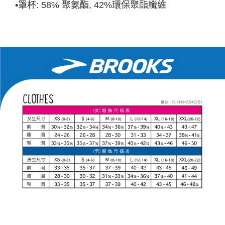
•罩杯: 58% 聚氨酯, 42%環保聚酯纖維