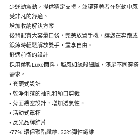
少運動震動，提供穩定支撐，並讓穿著者在運動中感
受非凡的舒適。
增加收納解決方案
後背配有大容量口袋，完美放置手機，讓您在奔跑或
鍛鍊時輕鬆解放雙手，盡享自由。
舒適前衛的設計
採用柔軟Luxe面料，觸感如絲般細膩，滿足不同穿搭
需求。
• 套頭式設計
• 乾淨俐落的袖孔和領口剪裁
• 背面縷空設計，增加透氣性。
• 活動式罩杯
• 反光品牌飾片
•77% 環保聚酯纖維, 23%彈性纖維