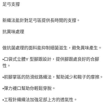
足弓支撐
新織法能針對足弓區提供長時間的支撐。
抗異味處理
做抗菌處理的面料能抑制細菌滋生，避免異味產生。
•口袋式立體Y 型腳跟設計，提供腳跟處良好的合腳
性。
•前腳掌區的防滑紋路織法，幫助減少和鞋子的摩擦。
•彈力襪口幫助你輕鬆穿脫。
•工程針織織法加強足部上方的透氣性。