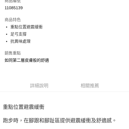
商品編號
ATM付款
11085139
運送方式
商品特色
重點位置避震緩衝
宅配
足弓支撐
每筆NT$100，滿NT$3,500(含以上)免運費
抗異味處理
銷售重點
如同第二層皮膚般的舒適
詳細說明
相關推薦
重點位置避震緩衝
跑步時，在腳跟和腳趾區提供避震緩衝及舒適感。