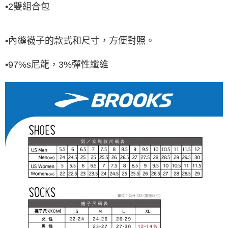
•2雙組合包
•內縫襪子的款式和尺寸，方便對照。
•97%s尼龍，3%彈性纖維