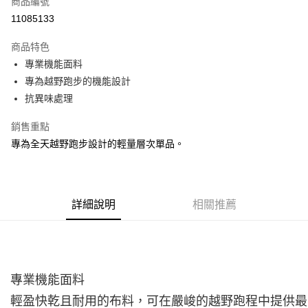
商品編號
ATM付款
11085133
運送方式
商品特色
專業機能面料
宅配
專為越野跑步的機能設計
每筆NT$100，滿NT$3,500(含以上)免運費
抗異味處理
銷售重點
專為全天越野跑步設計的輕量層次單品。
詳細說明
相關推薦
專業機能面料
輕盈快乾且耐用的布料，可在嚴峻的越野跑程中提供最