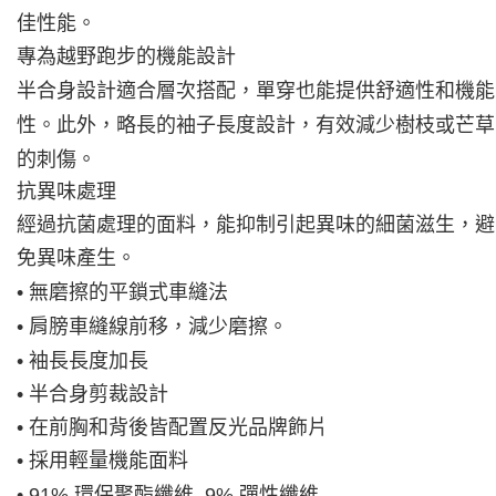
佳性能。
專為越野跑步的機能設計
半合身設計適合層次搭配，單穿也能提供舒適性和機能
性。此外，略長的袖子長度設計，有效減少樹枝或芒草
的刺傷。
抗異味處理
經過抗菌處理的面料，能抑制引起異味的細菌滋生，避
免異味產生。
• 無磨擦的平鎖式車縫法
• 肩膀車縫線前移，減少磨擦。
• 袖長長度加長
• 半合身剪裁設計
• 在前胸和背後皆配置反光品牌飾片
• 採用輕量機能面料
• 91% 環保聚酯纖維, 9% 彈性纖維