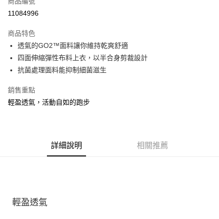
商品編號
ATM付款
11084996
運送方式
商品特色
透氣的GO2™面料讓你維持乾爽舒適
宅配
四面伸縮彈性布料上衣，以半合身剪裁設計
每筆NT$100，滿NT$3,500(含以上)免運費
抗菌處理面料能抑制細菌滋生
銷售重點
輕盈透氣，活動自如的跑步
詳細說明
相關推薦
輕盈透氣