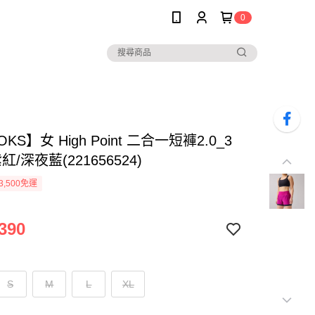
0
KS】女 High Point 二合一短褲2.0_3
/深夜藍(221656524)
3,500免運
390
S
M
L
XL