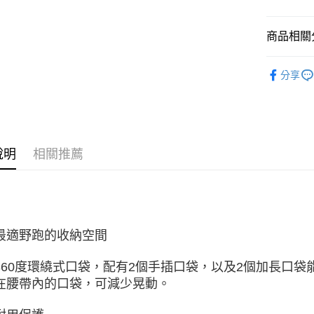
商品相關分
服飾 | 全
分享
女性服飾
說明
相關推薦
最適野跑的收納空間
360度環繞式口袋，配有2個手插口袋，以及2個加長口袋
在腰帶內的口袋，可減少晃動。