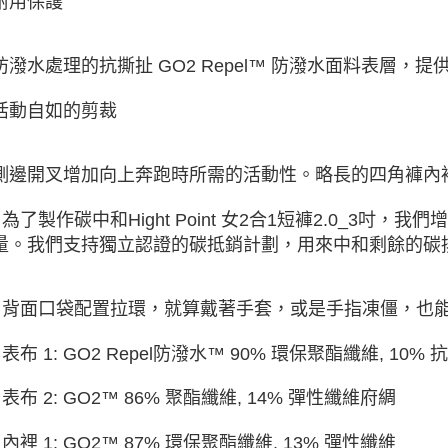
耐用保護
防潑水處理的抗撕扯 GO2 Repel™ 防潑水面料表層
活動自如的剪裁
側邊開叉增加向上奔跑時所需的活動性。略長的四角褲內
• 為了製作碳中和Hight Point 女2合1短褲2.0_3
量。我們支持獨立認證的碳抵銷計劃，用來中和剩餘的碳
• 背面口袋配置拉環，就算戴著手套，或是手指凍僵，也
• 表布 1: GO2 Repel防潑水™ 90% 環保聚酯纖維, 10
• 表布 2: GO2™ 86% 聚酯纖維, 14% 彈性纖維府綢
• 內裡 1: GO2™ 87% 環保聚酯纖維, 13% 彈性纖維