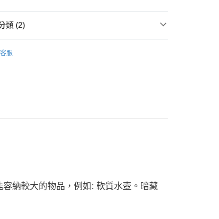
類 (2)
系列
客服
└ 短褲
能容納較大的物品，例如: 軟質水壺。暗藏