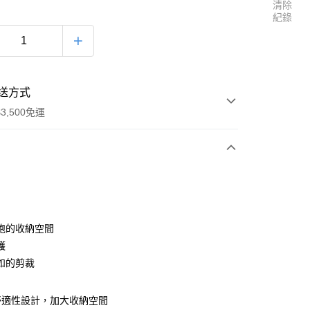
清除
紀錄
送方式
3,500免運
次付款
跑的收納空間
護
如的剪裁
00，滿NT$3,500(含以上)免運費
舒適性設計，加大收納空間