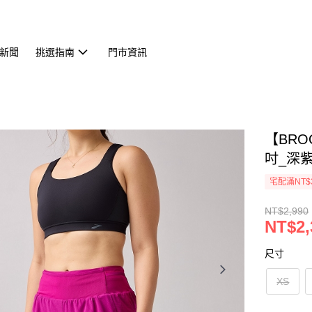
新聞
挑選指南
門市資訊
【BROO
吋_深紫紅
宅配滿NT$
NT$2,990
NT$2,
尺寸
XS