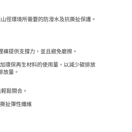
，提供山徑環境所需要的防潑水及抗撕扯保護。
裡褲提供支撐力，並且避免磨擦。
吋，我們增加環保再生材料的使用量，以減少碳排放
排放量。
能輕鬆開合。
% 抗撕扯彈性纖維