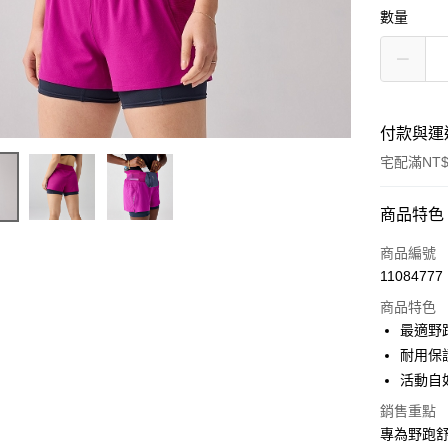
數量
付款與運
宅配滿NT$
付款方式
商品特色
信用卡一
商品編號
11084777
ATM付款
商品特色
最適野
運送方式
耐用保
活動自
宅配
銷售重點
每筆NT$1
專為野跑