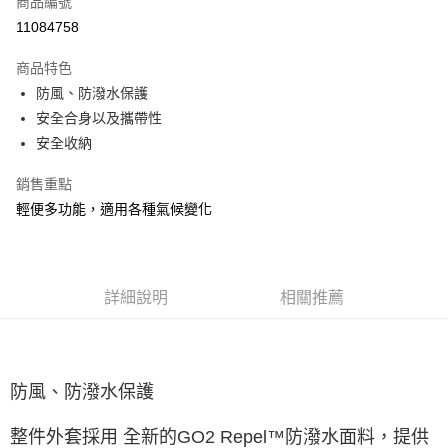
商品編號
ATM付款
11084758
運送方式
商品特色
防風、防潑水保護
宅配
安全合身以及攜帶性
每筆NT$100，滿NT$3,500(含以上)免運費
安全收納
銷售重點
輕便多功能，適用各種氣候變化
詳細說明
相關推薦
防風、防潑水保護
整件外套採用 全新的GO2 Repel™防潑水面料，提供