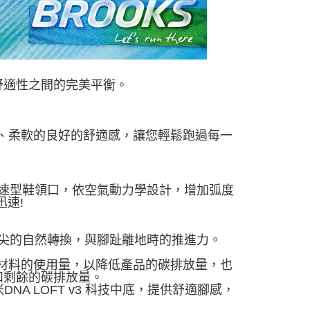
舒適性之間的完美平衡。
供輕量、柔軟的良好的舒適感，讓您輕鬆跑過每一
速型鞋領口，依空氣動力學設計，增加弧度
速!
尖的自
然轉換，與腳趾離地時的推進力。
再生材料的使用量，以降低產品的碳排放量，也
和剩餘的碳排放量。
毫米DNA LOFT v3 科技中底，提供舒適腳感，
。