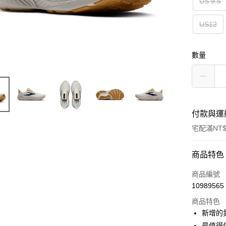
US 9.5
US12
數量
付款與運
宅配滿NT$
付款方式
商品特色
信用卡一
商品編號
10989565
ATM付款
商品特色
新增的
運送方式
最值得