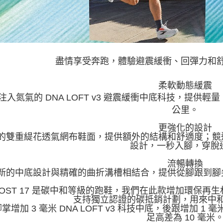
盡情享受奔跑，體驗避震緩衝、回彈力和
柔軟動態緩震
注入氮氣的 DNA LOFT v3 避震緩衝中底科技，提
公里。
更強化的設計
的雙重緹花透氣網布鞋面，提供額外的結構和舒適度；競
設計，一秒入腳，穿脫迅
流暢轉換
新的中底設計與精確的曲折溝槽相結合，提供從腳跟到腳
GHOST 17 是碳中和等級的跑鞋，我們在此款增加環保
支持獨立認證的碳抵銷計劃，用來中
腳掌增加 3 毫米 DNA LOFT v3 科技中底，後跟增加 1 
足高差為 10 毫米