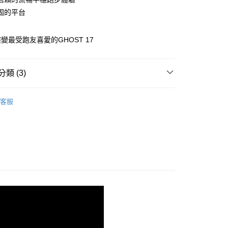
固的平台
00，滿NT$3,500(含以上)免運費
變最受跑友喜愛的GHOST 17
類 (3)
shion 避震緩衝
客服
系列
魔鬼 | 最暢銷系列
- GHOST 17