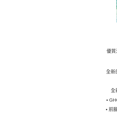
優質
全新
全
• 
• 前