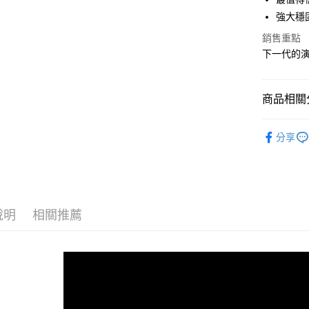
強大穩
宅配
銷售重點
每筆NT$1
下一代的演
商品相關分
男性 / Cu
分享
男性 | 全
GHOST 
說明
相關推薦