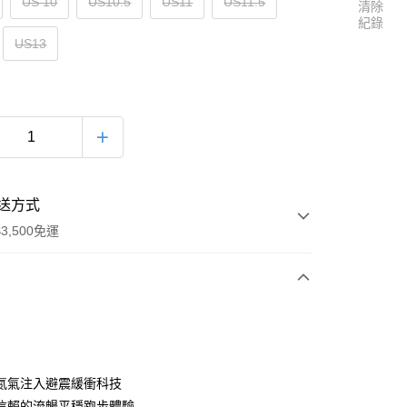
US 10
US10.5
US11
US11.5
清除
紀錄
US13
送方式
3,500免運
次付款
氮氣注入避震緩衝科技
信賴的流暢平穩跑步體驗