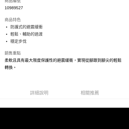
商品編號
ATM付款
10989527
運送方式
商品特色
防護式的避震緩衝
宅配
輕鬆、輔助的過渡
每筆NT$100，滿NT$3,500(含以上)免運費
穩定步伐
銷售重點
柔軟且具有最大限度保護性的避震緩衝，實現從腳跟到腳尖的輕鬆
轉換。
詳細說明
相關推薦