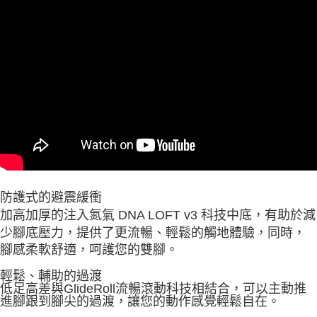
防護式的避震緩衝
加高加厚的注入氮氣 DNA LOFT v3 科技中底，有助於減
少腳底壓力，提供了更流暢、輕鬆的觸地體驗，同時，
腳感柔軟舒適，呵護您的雙腳。
輕鬆、輔助的過渡
低足高差與GlideRoll流暢滾動科技相結合，可以主動推
進腳跟到腳尖的過渡，讓您的動作感覺輕鬆自在。