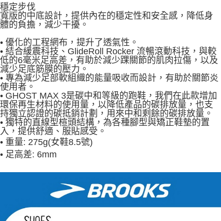
穩定步伐
寬版的中底設計，提供內在的穩定性和安全感，降低身
體的負擔，減少干擾。
• 優化的工程網布，提升了透氣性。
• 結合緩震科技、GlideRoll Rocker 流暢滾動科技，與較
低的6毫米足高差，有助於減少踝關節的肌肉拉傷，以及
減少足底筋膜的壓力。
• 專為減少足部軟組織的能量吸收而設計，有助於關節炎
使用者。
• GHOST MAX 3是碳中和等級的跑鞋，我們在此款增加
環保再生材料的使用量，以降低產品的碳排放量，也支
持獨立認證的碳抵銷計劃，用來中和剩餘的碳排放量。
• 獨特的直線型楦頭結構，為各種腳型與矯正鞋墊的置
入，提供舒適、服貼感受。
•
重量: 275g(女鞋8.5號)
•
足高差: 6mm