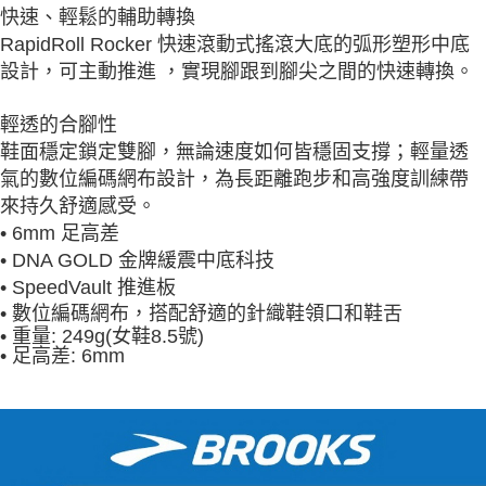
快速、輕鬆的輔助轉換
RapidRoll Rocker 快速滾動式搖滾大底的弧形塑形中底
設計，可主動推進 ，實現腳跟到腳尖之間的快速轉換。
輕透的合腳性
鞋面穩定鎖定雙腳，無論速度如何皆穩固支撐；輕量透
氣的數位編碼網布設計，為長距離跑步和高強度訓練帶
來持久舒適感受。
• 6mm 足高差
• DNA GOLD 金牌緩震中底科技
• SpeedVault 推進板
• 數位編碼網布，搭配舒適的針織鞋領口和鞋舌
•
重量: 249g(女鞋8.5號)
•
足高差: 6mm