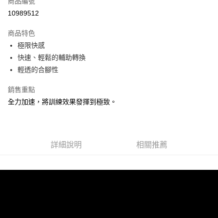
商品編號
ATM付款
10989512
運送方式
商品特色
極限快感
宅配
快速、輕鬆的輔助轉換
每筆NT$100，滿NT$3,500(含以上)免運費
輕透的合腳性
銷售重點
全力加速，將訓練效果發揮到極致。
詳細說明
相關推薦