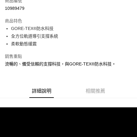
商品編號
ATM付款
10989479
運送方式
商品特色
GORE-TEX®防水科技
宅配
全方位軌道導引支撐系統
每筆NT$100，滿NT$3,500(含以上)免運費
柔軟動態緩震
銷售重點
流暢的、備受信賴的支撐科技，與GORE‑TEX®防水科技。
詳細說明
相關推薦