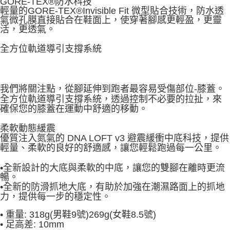
GORE-TEX®防水科技
輕量的GORE-TEX®Invisible Fit 微型貼合技術，防水透
氣微孔膜直接貼合在鞋面上，使穿著腳感更輕盈，更靈
活，更透氣。
全方位軌道導引支撐系統
我們將關注點，從腳延伸到跑者最容易受傷部位-膝蓋。
全方位軌道導引支撐系統，透過控制不必要的拉扯，來
確保您的膝蓋在運動中舒適的移動。
柔軟動態緩震
優質注入氮氣的 DNA LOFT v3 避震緩衝中底科技，提供
輕量、柔軟的良好的舒適感，讓您輕鬆跑過每一公里。
•全新設計的大底與柔軟的中底，讓您的雙腳在離時更流
暢。
•全新的防滑抓地大底，有助於加強在潮濕路面上的抓地
力，提供每一步的穩定性。
•
重量: 318g(男鞋9號)269g(女鞋8.5號)
•
足高差: 10mm