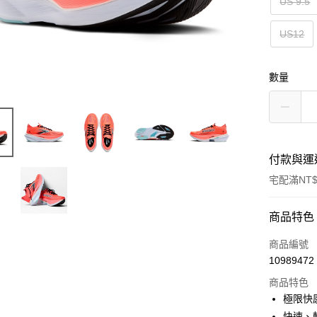
US 9.5
US12
數量
付款與運
宅配滿NT$
付款方式
商品特色
信用卡一
商品編號
10989472
ATM付款
商品特色
極限快
運送方式
快速、