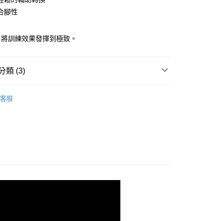
合腳性
00，滿NT$3,500(含以上)免運費
，將訓練效果發揮到極致。
類 (3)
eed 推進加速
客服
系列
N MAX | 全憑韌勁
- HYPERION MAX 3