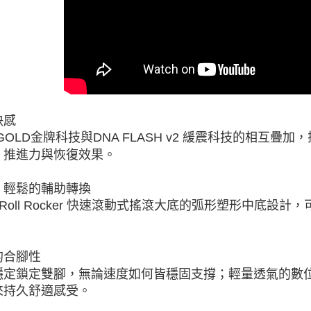
快感
 GOLD金牌科技與DNA FLASH v2 緩震科技的相互疊加，
、推進力與恢復效果。
、輕鬆的輔助轉換
idRoll Rocker 快速滾動式搖滾大底的弧形塑形中底
的合腳性
穩定鎖定雙腳，無論速度如何皆穩固支撐；輕量透氣的數
來持久舒適感受。