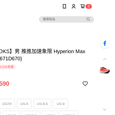
0
OKS】男 推進加速象限 Hyperion Max
4671D670)
3,500免運
590
US7H
US 8
US 8.5
US 9