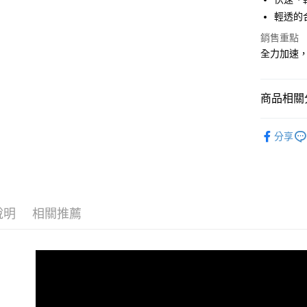
輕透的
宅配
銷售重點
每筆NT$1
全力加速
商品相關分
男性 / Sp
分享
男性 | 全
HYPERIO
說明
相關推薦