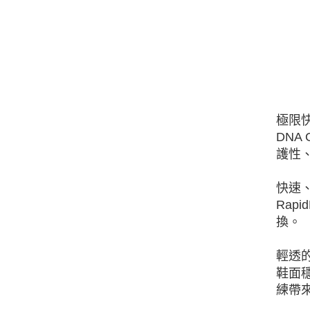
極限
DNA
護性
快速
Rap
換。
輕透
鞋面
練帶