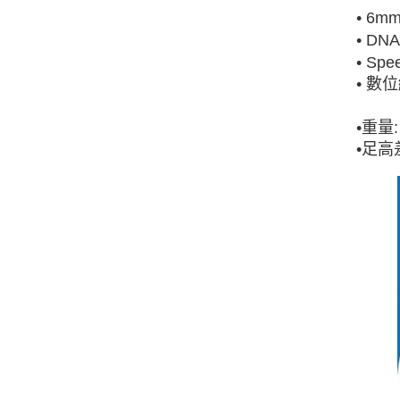
• 6
• D
• Sp
• 
•
重量:
•
足高差