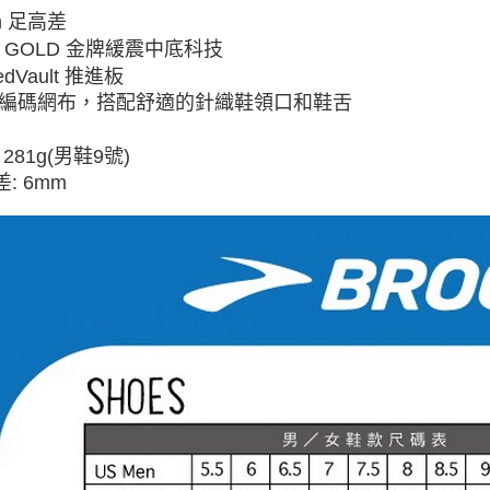
mm 足高差
NA GOLD 金牌緩震中底科技
eedVault 推進板
數位編碼網布，搭配舒適的針織鞋領口和鞋舌
 281g(男
鞋9號)
: 6mm