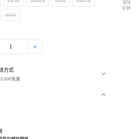
US 10
US10.5
US11
US11.5
清除
紀錄
US13
送方式
3,500免運
次付款
感
輕鬆的輔助轉換