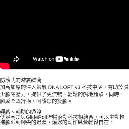
防護式的避震緩衝
加高加厚的注入氮氣 DNA LOFT v3 科技中底，有助於減
少腳底壓力，提供了更流暢、輕鬆的觸地體驗，同時，
腳感柔軟舒適，呵護您的雙腳。
輕鬆、輔助的過渡
低足高差與GlideRoll流暢滾動科技相結合，可以主動推
進腳跟到腳尖的過渡，讓您的動作感覺輕鬆自在。