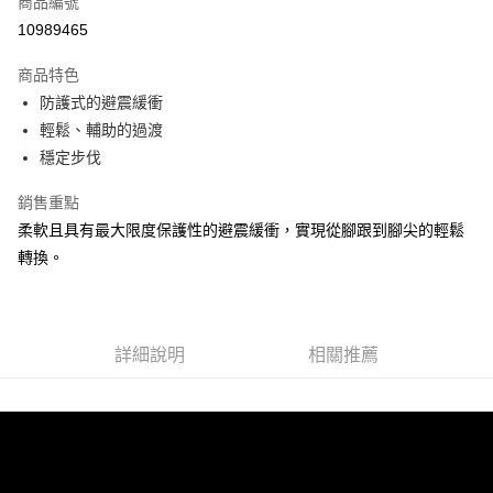
商品編號
ATM付款
10989465
運送方式
商品特色
防護式的避震緩衝
宅配
輕鬆、輔助的過渡
每筆NT$100，滿NT$3,500(含以上)免運費
穩定步伐
銷售重點
柔軟且具有最大限度保護性的避震緩衝，實現從腳跟到腳尖的輕鬆
轉換。
詳細說明
相關推薦