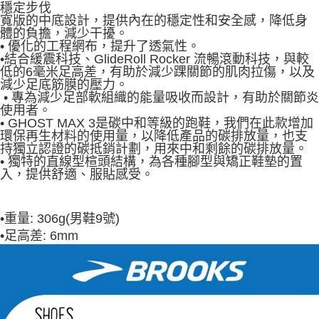
穩定步伐
寬版的中底設計，提供內在的穩定性和安全感，降低身
體的負擔，減少干擾。
• 優化的工程網布，提升了透氣性。
•結合緩震科技、GlideRoll Rocker 流暢滾動科技，與較
低的6毫米足高差，有助於減少踝關節的肌肉拉傷，以及
減少足底筋膜的壓力。
• 專為減少足部軟組織的能量吸收而設計，有助於關節炎
使用者。
• GHOST MAX 3是碳中和等級的跑鞋，我們在此款增加
環保再生材料的使用量，以降低產品的碳排放量，也支
持獨立認證的碳抵銷計劃，用來中和剩餘的碳排放量。
• 獨特的直線型楦頭結構，為各種腳型與矯正鞋墊的置
入，提供舒適、服貼感受。
•
重量: 306g(男鞋9號)
•
足高差: 6mm