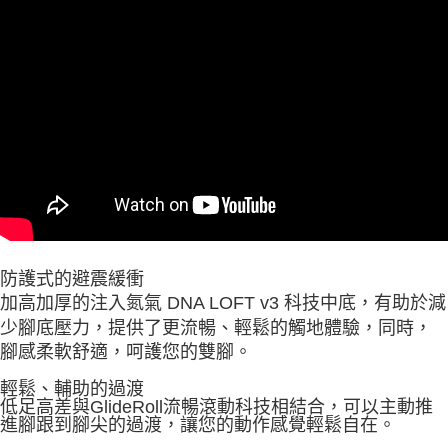
防護式的避震緩衝
加高加厚的注入氮氣 DNA LOFT v3 科技中底，有助於減
少腳底壓力，提供了更流暢、輕鬆的觸地體驗，同時，
腳感柔軟舒適，呵護您的雙腳。
輕鬆、輔助的過渡
低足高差與GlideRoll流暢滾動科技相結合，可以主動推
進腳跟到腳尖的過渡，讓您的動作感覺輕鬆自在。