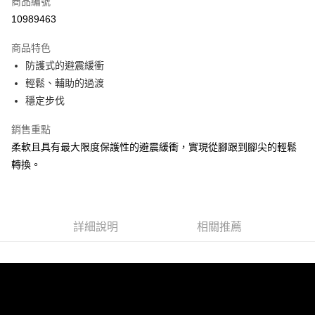
商品編號
ATM付款
10989463
運送方式
商品特色
防護式的避震緩衝
宅配
輕鬆、輔助的過渡
每筆NT$100，滿NT$3,500(含以上)免運費
穩定步伐
銷售重點
柔軟且具有最大限度保護性的避震緩衝，實現從腳跟到腳尖的輕鬆
轉換。
詳細說明
相關推薦