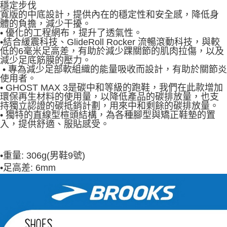
穩定步伐
寬版的中底設計，提供內在的穩定性和安全感，降低身
體的負擔，減少干擾。
• 優化的工程網布，提升了透氣性。
•結合緩震科技、GlideRoll Rocker 流暢滾動科技，與較
低的6毫米足高差，有助於減少踝關節的肌肉拉傷，以及
減少足底筋膜的壓力。
• 專為減少足部軟組織的能量吸收而設計，有助於關節炎
使用者。
• GHOST MAX 3是碳中和等級的跑鞋，我們在此款增加
環保再生材料的使用量，以降低產品的碳排放量，也支
持獨立認證的碳抵銷計劃，用來中和剩餘的碳排放量。
• 獨特的直線型楦頭結構，為各種腳型與矯正鞋墊的置
入，提供舒適、服貼感受。
•
重量: 306g(男鞋9號)
•
足高差: 6mm