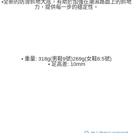
•全新的防滑抓地大底，有助於加強在潮濕路面上的抓地
力，提供每一步的穩定性。
•
重量: 318g(男鞋9號)269g(女鞋8.5號)
•
足高差: 10mm