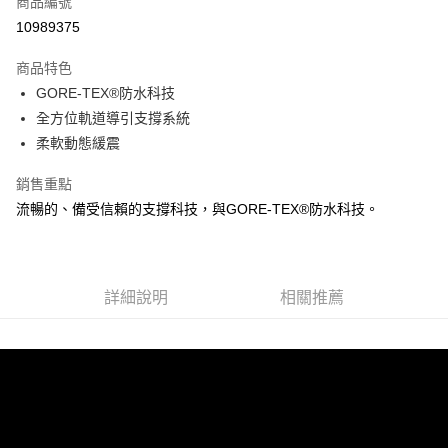
商品編號
ATM付款
10989375
運送方式
商品特色
GORE-TEX®防水科技
宅配
全方位軌道導引支撐系統
每筆NT$100，滿NT$3,500(含以上)免運費
柔軟動態緩震
銷售重點
流暢的、備受信賴的支撐科技，與GORE‑TEX®防水科技。
詳細說明
相關推薦