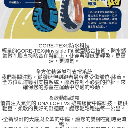
GORE-TEX®防水科技
輕量的GORE-TEX®Invisible Fit 微型貼合技術，防水透
氣微孔膜直接貼合在鞋面上，使穿著腳感更輕盈，更靈
活，更透氣。
全方位軌道導引支撐系統
我們將關注點，從腳延伸到跑者最容易受傷部位-膝蓋。
全方位軌道導引支撐系統，透過控制不必要的拉扯，來
確保您的膝蓋在運動中舒適的移動。
柔軟動態緩震
優質注入氮氣的 DNA LOFT v3 避震緩衝中底科技，提供
輕量、柔軟的良好的舒適感，讓您輕鬆跑過每一公里。
•全新設計的大底與柔軟的中底，讓您的雙腳在離時更流
暢。