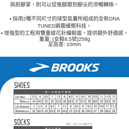
與前腳掌，則可以促進腳跟到腳尖的流暢轉換。
• 採用2種不同尺寸的球型氣囊所組成的全新DNA
TUNED避震緩衝科技。
• 增強型的工程用雙重緹花針織鞋面，提供額外舒適感。
重量: (女鞋8.5號)258g
足高差: 10mm