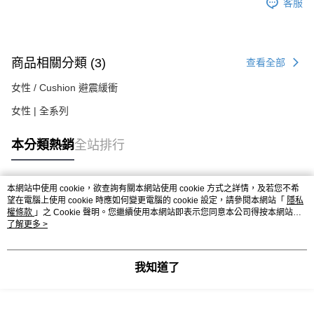
客服
商品相關分類 (3)
查看全部
女性 / Cushion 避震緩衝
女性 | 全系列
本分類熱銷
全站排行
本網站中使用 cookie，欲查詢有關本網站使用 cookie 方式之詳情，及若您不希
熱門標籤
望在電腦上使用 cookie 時應如何變更電腦的 cookie 設定，請參閱本網站「
隱私
權條款
」之 Cookie 聲明。您繼續使用本網站即表示您同意本公司得按本網站使
用條款之 Cookie 聲明使用 cookie。
了解更多 >
我知道了