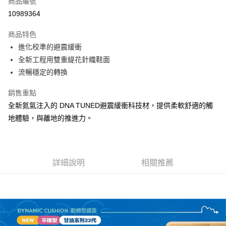
商品編號
ATM付款
10989364
運送方式
商品特色
進化校準的避震緩衝
宅配
全新工程用雙重緹花針織鞋面
每筆NT$100，滿NT$3,500(含以上)免運費
流暢穩定的轉換
銷售重點
全新氮氣注入的 DNA TUNED避震緩衝科技材，提供柔軟舒適的觸
地體驗，與離地的推進力。
詳細說明
相關推薦