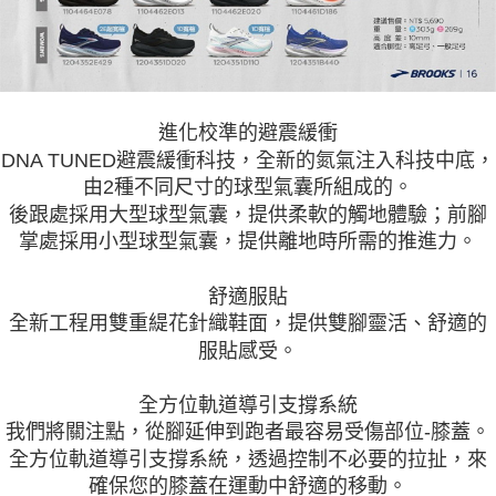
進化校準的避震緩衝
DNA TUNED避震緩衝科技，全新的氮氣注入科技中底，
由2種不同尺寸的球型氣囊所組成的。
後跟處採用大型球型氣囊，提供柔軟的觸地體驗；前腳
掌處採用小型球型氣囊，提供離地時所需的推進力。
舒適服貼
全新工程用雙重緹花針織鞋面，提供雙腳靈活、舒適的
服貼感受。
全方位軌道導引支撐系統
我們將關注點，從腳延伸到跑者最容易受傷部位-膝蓋。
全方位軌道導引支撐系統，透過控制不必要的拉扯，來
確保您的膝蓋在運動中舒適的移動。