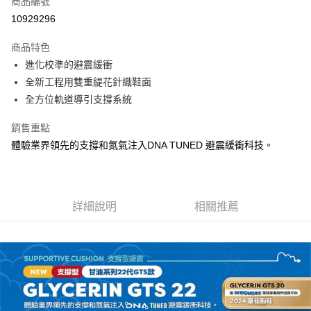
商品編號
ATM付款
10929296
運送方式
商品特色
進化校準的避震緩衝
宅配
全新工程用雙重緹花針織鞋面
每筆NT$100，滿NT$3,500(含以上)免運費
全方位軌道導引支撐系統
銷售重點
體驗業界領先的支撐和氮氣注入DNA TUNED 避震緩衝科技。
詳細說明
相關推薦