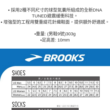
• 採用2種不同尺寸的球型氣囊所組成的全新DNA
TUNED避震緩衝科技。
• 增強型的工程用雙重緹花針織鞋面，提供額外舒適感。
•重量: (男鞋9號)303g
•足高差: 10mm