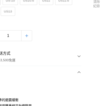
US 10
US10.5
US11
US11.5
清除
紀錄
US13
送方式
3,500免運
次付款
準的避震緩衝
程用雙重緹花針織鞋面