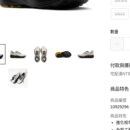
US 9.5
US12
數量
付款與運
宅配滿NT$
付款方式
商品特色
信用卡一
商品編號
10929296
ATM付款
商品特色
進化校
運送方式
全新工