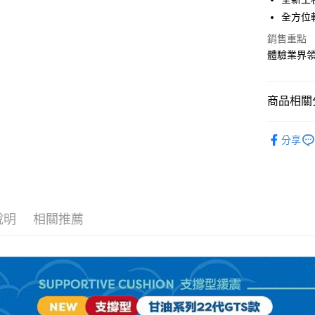
全方位
宅配
銷售重點
每筆NT$1
體驗業界領
商品相關分
男性 / Cu
分享
男性 | 全
GLYCERI
GLYCERI
說明
相關推薦