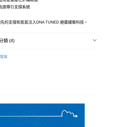
軌道導引支撐系統
00，滿NT$3,500(含以上)免運費
先的支撐和氮氣注入DNA TUNED 避震緩衝科技。
類 (4)
shion 避震緩衝
客服
系列
N | 甘油家族
- GLYCERIN 22
N | 甘油家族
- GTS 全方位軌道導引支撐系統