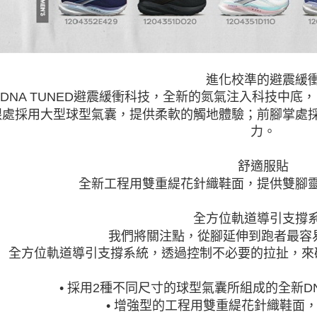
進化校準的避震緩
DNA TUNED避震緩衝科技，全新的氮氣注入科技中底
跟處採用大型球型氣囊，提供柔軟的觸地體驗；前腳掌處
力。
舒適服貼
全新工程用雙重緹花針織鞋面，提供雙腳
全方位軌道導引支撐
我們將關注點，從腳延伸到跑者最容
全方位軌道導引支撐系統，透過控制不必要的拉扯，來
• 採用2種不同尺寸的球型氣囊所組成的全新DN
• 增強型的工程用雙重緹花針織鞋面