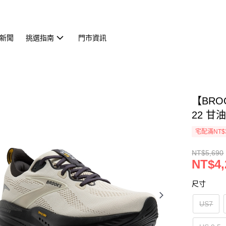
新聞
挑選指南
門市資訊
【BRO
22 甘油
宅配滿NT$
NT$5,690
NT$4,
尺寸
US7