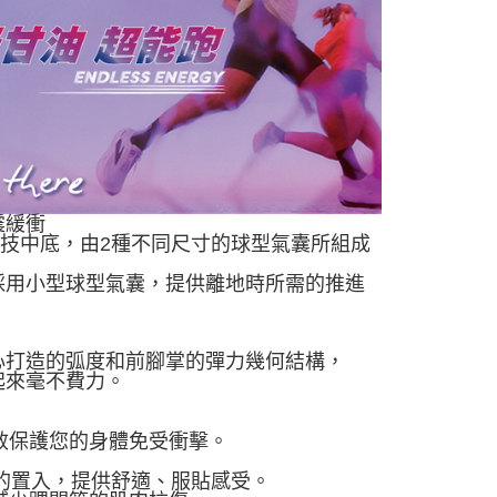
震緩衝
入科技中底，由2種不同尺寸的球型氣囊所組成
採用小型球型氣囊，提供離地時所需的推進
有經過精心打造的弧度和前腳掌的彈力幾何結構，
起來毫不費力。
能有效保護您的身體免受衝擊。
墊的置入，提供舒適、服貼感受。