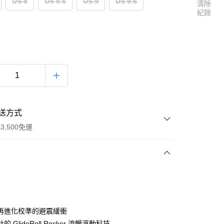
US 8
US 8.5
US 9
US 9.5
清除
紀錄
送方式
3,500免運
次付款
再進化校準的避震緩衝
 GlideRoll Rocker 流暢滾動科技