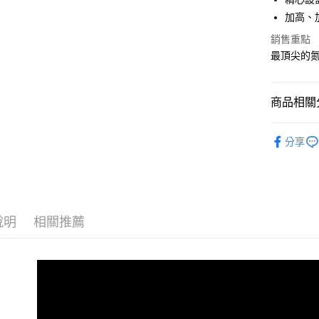
加高、加
宅配
銷售重點
每筆NT$1
最頂尖的氮
商品相關分
女性 / Cu
分享
女性 | 全
GLYCERI
說明
相關推薦