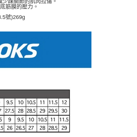
，有助於減少踝關節的肌肉拉傷。
足底筋膜的壓力。
.5號)269g