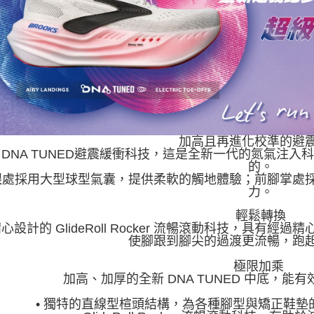
加高且再進化校準的避
 DNA TUNED避震緩衝科技，這是全新一代的氮氣注
的。
跟處採用大型球型氣囊，提供柔軟的觸地體驗；前腳掌處
力。
輕鬆轉換
心設計的 GlideRoll Rocker 流暢滾動科技，具
使腳跟到腳尖的過渡更流暢，跑
極限加乘
加高、加厚的全新 DNA TUNED 中底，
• 獨特的直線型楦頭結構，為各種腳型與矯正鞋