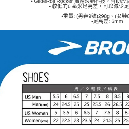
• GlideRoll Rocker 流暢滾動科技
• 較低的6 毫米足高差，可以減少
•重量: (男鞋9號)298g、(女鞋8
•足高差: 6mm