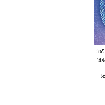
介紹
後
精