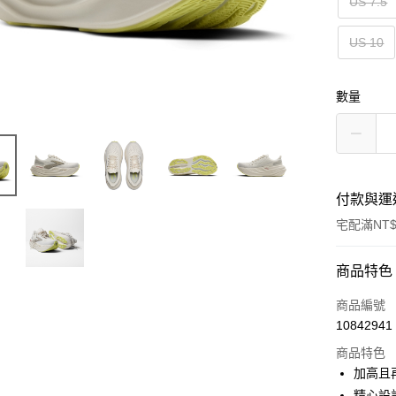
US 7.5
US 10
數量
付款與運
宅配滿NT$
付款方式
商品特色
信用卡一
商品編號
10842941
ATM付款
商品特色
加高且
運送方式
精心設計的