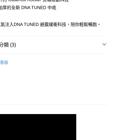
厚的全新 DNA TUNED 中底
00，滿NT$3,500(含以上)免運費
氣注入DNA TUNED 避震緩衝科技，陪你輕鬆暢跑。
類 (3)
shion 避震緩衝
客服
系列
N MAX 2 | 超級甘油