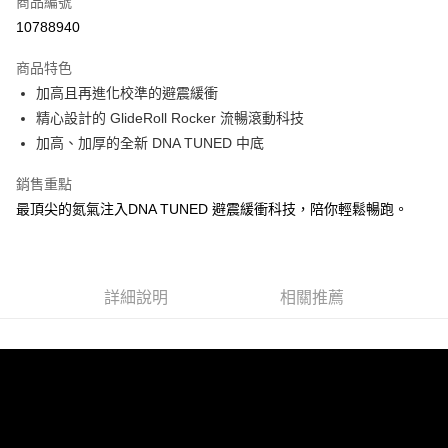
商品編號
ATM付款
10788940
運送方式
商品特色
加高且再進化校準的避震緩衝
宅配
精心設計的 GlideRoll Rocker 流暢滾動科技
每筆NT$100，滿NT$3,500(含以上)免運費
加高、加厚的全新 DNA TUNED 中底
銷售重點
最頂尖的氮氣注入DNA TUNED 避震緩衝科技，陪你輕鬆暢跑。
詳細說明
相關推薦