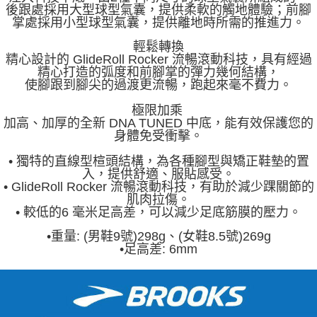
後跟處採用大型球型氣囊，提供柔軟的觸地體驗；前腳
掌處採用小型球型氣囊，提供離地時所需的推進力。
輕鬆轉換
精心設計的 GlideRoll Rocker 流暢滾動科技，具有經過
精心打造的弧度和前腳掌的彈力幾何結構，
使腳跟到腳尖的過渡更流暢，跑起來毫不費力。
極限加乘
加高、加厚的全新 DNA TUNED 中底，能有效保護您的
身體免受衝擊。
• 獨特的直線型楦頭結構，為各種腳型與矯正鞋墊的置
入，提供舒適、服貼感受。
• GlideRoll Rocker 流暢滾動科技，有助於減少踝關節的
肌肉拉傷。
• 較低的6 毫米足高差，可以減少足底筋膜的壓力。
•重量: (男鞋9號)298g、(女鞋8.5號)269g
•足高差: 6mm