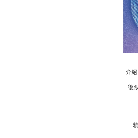
介紹
後
精