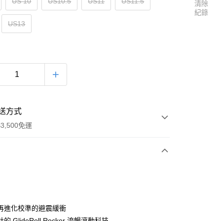
US 10
US10.5
US11
US11.5
清除
紀錄
US13
送方式
3,500免運
次付款
再進化校準的避震緩衝
 GlideRoll Rocker 流暢滾動科技