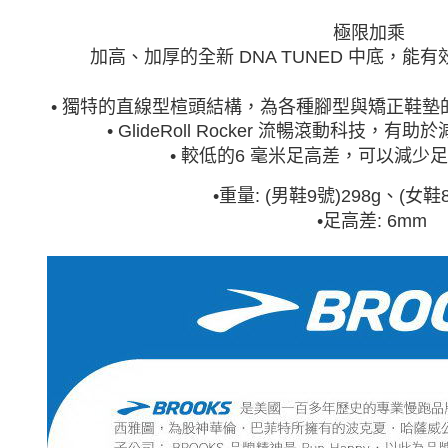
極限加乘
加高、加厚的全新 DNA TUNED 中底，
• 獨特的直線型楦頭結構，為各種腳型與矯正鞋
• GlideRoll Rocker 流暢滾動科技
• 較低的6 毫米足高差，可以減少
•重量: (男鞋9號)298g、(女鞋8
•足高差: 6mm