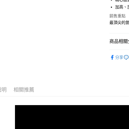
加高、加
宅配
銷售重點
每筆NT$1
最頂尖的氮
商品相關分
男性 / Cu
分享
男性 | 全
GLYCERI
說明
相關推薦