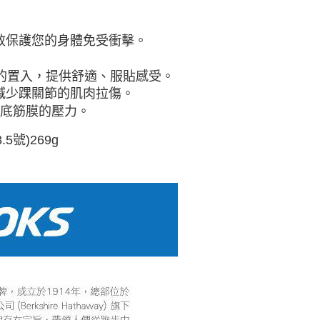
能有效保護您的身體免受衝擊。
墊的置入，提供舒適、服貼
感受。
，有助於減少踝關節的肌肉拉傷。
足底筋膜的壓力
。
.5號)269g