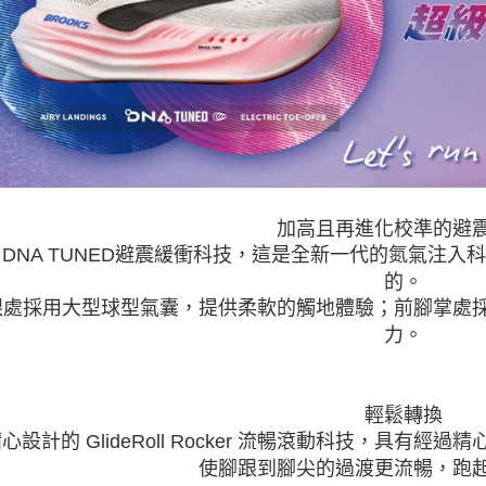
加高且再進化校準的避
 DNA TUNED避震緩衝科技，這是全新一代的氮氣注
的。
跟處採用大型球型氣囊，提供柔軟的觸地體驗；前腳掌處
力。
輕鬆轉換
心設計的 GlideRoll Rocker 流暢滾動科技，具
使腳跟到腳尖的過渡更流暢，跑