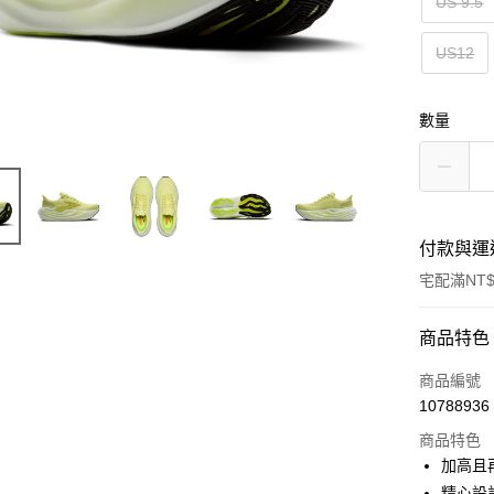
US 9.5
US12
數量
付款與運
宅配滿NT$
付款方式
商品特色
信用卡一
商品編號
10788936
ATM付款
商品特色
加高且
運送方式
精心設計的