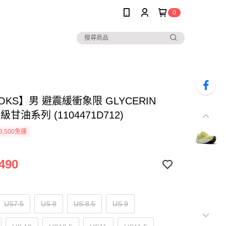
0
OKS】男 避震緩衝象限 GLYCERIN
級甘油系列 (1104471D712)
3,500免運
490
US7.5
US 8
US 8.5
US 9