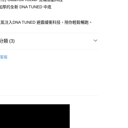
厚的全新 DNA TUNED 中底
00，滿NT$3,500(含以上)免運費
氣注入DNA TUNED 避震緩衝科技，陪你輕鬆暢跑。
類 (3)
shion 避震緩衝
客服
系列
N MAX 2 | 超級甘油