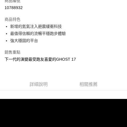
商品編號
ATM付款
10788932
運送方式
商品特色
新增的氮氣注入避震緩衝科技
宅配
最值得信賴的流暢平穩跑步體驗
每筆NT$100，滿NT$3,500(含以上)免運費
強大穩固的平台
銷售重點
下一代的演變最受跑友喜愛的GHOST 17
詳細說明
相關推薦