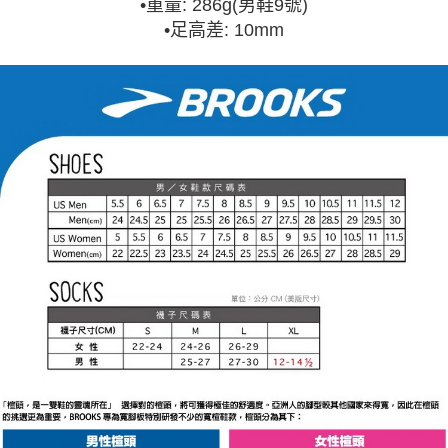
•
重量: 286g(男鞋9號)
•
足高差: 10mm