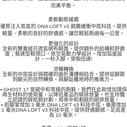
完美平衡。
柔軟動態緩震
優質注入氮氣的 DNA LOFT v3 避震緩衝中底科技，提供
輕量、柔軟的良好的舒適感，讓您輕鬆跑過每一公里。
更強化的設計
全新的雙重緹花透氣網布鞋面，提供額外的結構和舒適
度；競速型鞋領口，依空氣動力學設計，增加弧度設
計，一秒入腳，穿脫迅速!
流暢轉換
全新的中底設計與精確的曲折溝槽相結合，提供從腳跟
到腳尖的自
然轉換，與腳趾離地時的推進力。
• GHOST 17 是碳中和等級的跑鞋，我們在此款增加環保
再生材料的使用量，以降低產品的碳排放量，也支持獨
立認證的碳抵銷計劃，用來中和剩餘的碳排放量。
• 前腳掌增加 3 毫米 DNA LOFT v3 科技中底，後跟增加
1 毫米DNA LOFT v3 科技中底，提供舒適腳感，足高差
為 10 毫米。