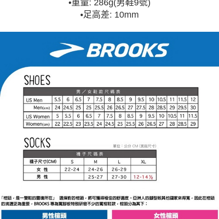
•
重量: 286g(男鞋9號)
•
足高差: 10mm