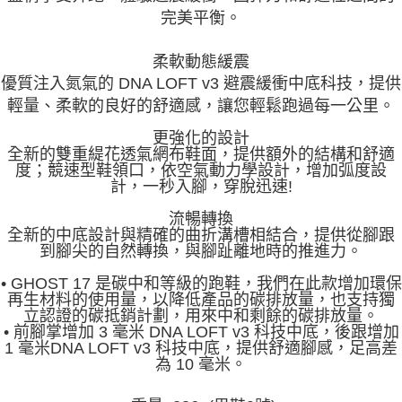
完美平衡。
柔軟動態緩震
優質注入氮氣的 DNA LOFT v3 避震緩衝中底科技，提供
輕量、柔軟的良好的舒適感，讓您輕鬆跑過每一公里。
更強化的設計
全新的雙重緹花透氣網布鞋面，提供額外的結構和舒適
度；競速型鞋領口，依空氣動力學設計，增加弧度設
計，一秒入腳，穿脫迅速!
流暢轉換
全新的中底設計與精確的曲折溝槽相結合，提供從腳跟
到腳尖的自
然轉換，與腳趾離地時的推進力。
• GHOST 17 是碳中和等級的跑鞋，我們在此款增加環保
再生材料的使用量，以降低產品的碳排放量，也支持獨
立認證的碳抵銷計劃，用來中和剩餘的碳排放量。
• 前腳掌增加 3 毫米 DNA LOFT v3 科技中底，後跟增加
1 毫米DNA LOFT v3 科技中底，提供舒適腳感，足高差
為 10 毫米。