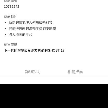
商品編號
ATM付款
10732242
運送方式
商品特色
新增的氮氣注入避震緩衝科技
宅配
最值得信賴的流暢平穩跑步體驗
每筆NT$100，滿NT$3,500(含以上)免運費
強大穩固的平台
銷售重點
下一代的演變最受跑友喜愛的GHOST 17
詳細說明
相關推薦