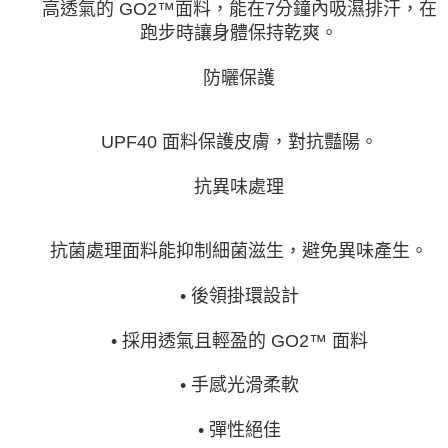
高透氣的 GO2™面料，能在7分鐘內吸濕排汗，在
跑步時讓身體保持乾爽。
防曬保護
UPF40 面料保護皮膚，對抗豔陽。
抗異味處理
抗菌處理面料能抑制細菌滋生，避免異味產生。
• 後領掛環設計
• 採用透氣且輕盈的 GO2™ 面料
• 手感光滑柔軟
• 彈性絕佳