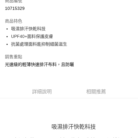
商品編號
ATM付款
10715329
運送方式
商品特色
吸濕排汗快乾科技
宅配
UPF40+面料保護皮膚
每筆NT$100，滿NT$3,500(含以上)免運費
抗菌處理面料能抑制細菌滋生
銷售重點
光速級的輕薄快速排汗布料，且防曬
詳細說明
相關推薦
吸濕排汗快乾科技