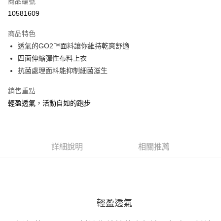
商品編號
ATM付款
10581609
運送方式
商品特色
透氣的GO2™面料讓你維持乾爽舒適
宅配
四面伸縮彈性布料上衣
每筆NT$100，滿NT$3,500(含以上)免運費
抗菌處理面料能抑制細菌滋生
銷售重點
輕盈透氣，活動自如的跑步
詳細說明
相關推薦
輕盈透氣