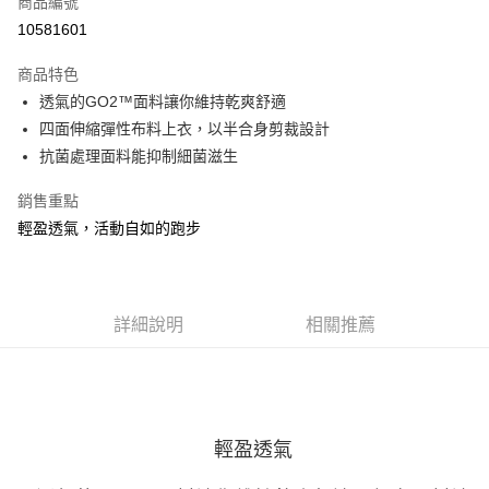
商品編號
ATM付款
10581601
運送方式
商品特色
透氣的GO2™面料讓你維持乾爽舒適
宅配
四面伸縮彈性布料上衣，以半合身剪裁設計
每筆NT$100，滿NT$3,500(含以上)免運費
抗菌處理面料能抑制細菌滋生
銷售重點
輕盈透氣，活動自如的跑步
詳細說明
相關推薦
輕盈透氣