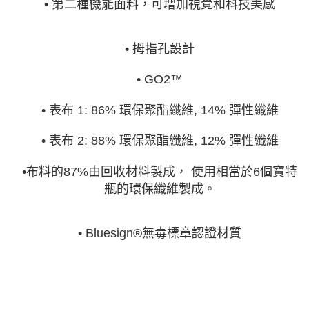
• 第二種機能面料，可增加視覺和科技美感
• 拇指孔設計
• GO2™
• 表布 1: 86% 環保聚酯纖維, 14% 彈性纖維
• 表布 2: 88% 環保聚酯纖維, 12% 彈性纖維
•布料的87%由回收材料製成， 使用相當於6個寶特
瓶的環保纖維製成。
• Bluesign®無毒標章認證材質