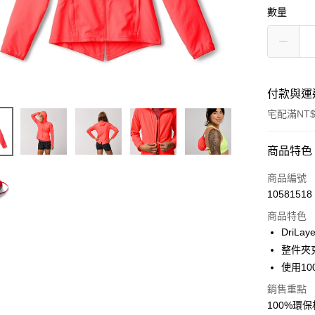
數量
付款與運
宅配滿NT$
付款方式
商品特色
信用卡一
商品編號
10581518
ATM付款
商品特色
DriLa
運送方式
整件夾
使用1
宅配
銷售重點
每筆NT$1
100%環