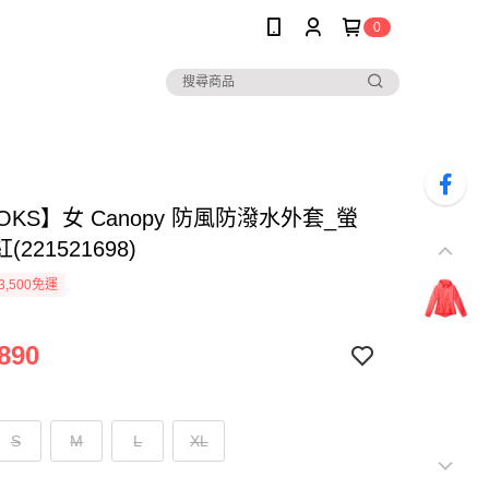
0
OKS】女 Canopy 防風防潑水外套_螢
221521698)
3,500免運
890
S
M
L
XL