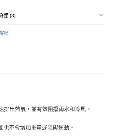
類 (3)
系列
客服
!
└ 外套
，能快速排出熱氣，並有效阻擋雨水和冷風。
便也不會增加重量或阻礙運動。