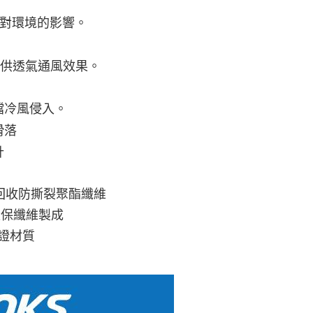
少對環境的影響。
提供透氣通風效果。
擋冷風侵入。
滑落
計
% 環保回收防撕裂聚酯纖維
環保纖維製成
認證材質