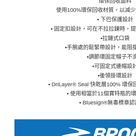
環保回收面料
使用100%環保回收材質，以减
• 下巴保護設計
• 固定扣設計，可在不拉拉鍊時，
•拉鏈式口袋
•手腕處的鬆緊帶設計，能阻
•調節環固定帽子不
•可固定式連帽設
•後領掛環設計
• DriLayer® Seal 快乾層100
• 使用相當於11個寶特瓶的
• Bluesign®無毒標章