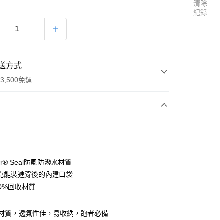
清除
紀錄
送方式
3,500免運
次付款
yer® Seal防風防潑水材質
克能裝進背後的內建口袋
00%回收材質
00，滿NT$3,500(含以上)免運費
保材質，透氣性佳，易收納，跑者必備