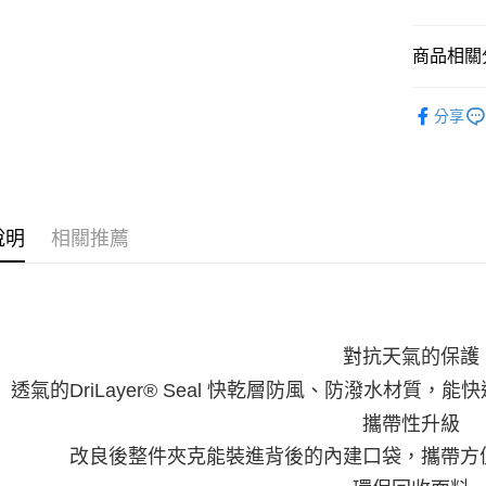
商品相關分
服飾 | 全
分享
限定款 集合
女性服飾
說明
相關推薦
對抗天氣的保護
透氣的DriLayer® Seal 快乾層防風、防潑水材質
攜帶性升級
改良後整件夾克能裝進背後的內建口袋，攜帶方