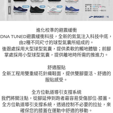
進化校準的避震緩衝
DNA TUNED避震緩衝科技，全新的氮氣注入科技中底，
由2種不同尺寸的球型氣囊所組成的。
後跟處採用大型球型氣囊，提供柔軟的觸地體驗；前腳
掌處採用小型球型氣囊，提供離地時所需的推進力。
舒適服貼
全新工程用雙重緹花針織鞋面，提供雙腳靈活、舒適的
服貼感受。
全方位軌道導引支撐系統
我們將關注點，從腳延伸到跑者最容易受傷部位-膝蓋。
全方位軌道導引支撐系統，透過控制不必要的拉扯，來
確保您的膝蓋在運動中舒適的移動。