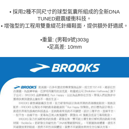
• 採用2種不同尺寸的球型氣囊所組成的全新DNA
TUNED避震緩衝科技。
• 增強型的工程用雙重緹花針織鞋面，提供額外舒適感。
•重量: (男鞋9號)303g
•足高差: 10mm