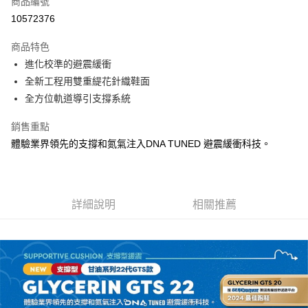
商品編號
ATM付款
10572376
運送方式
商品特色
進化校準的避震緩衝
宅配
全新工程用雙重緹花針織鞋面
每筆NT$100，滿NT$3,500(含以上)免運費
全方位軌道導引支撐系統
銷售重點
體驗業界領先的支撐和氮氣注入DNA TUNED 避震緩衝科技。
詳細說明
相關推薦