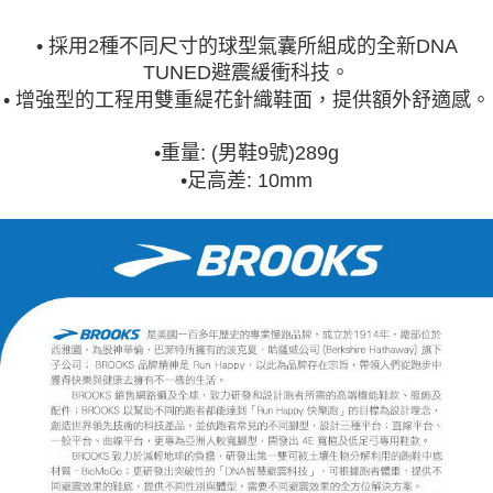
• 採用2種不同尺寸的球型氣囊所組成的全新DNA
TUNED避震緩衝科技。
• 增強型的工程用雙重緹花針織鞋面，提供額外舒適感。
•重量: (男鞋9號)289g
•足高差: 10mm