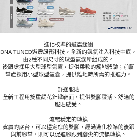
進化校準的避震緩衝
DNA TUNED避震緩衝科技，全新的氮氣注入科技中底，
由2種不同尺寸的球型氣囊所組成的。
後跟處採用大型球型氣囊，提供柔軟的觸地體驗；前腳
掌處採用小型球型氣囊，提供離地時所需的推進力。
舒適服貼
全新工程用雙重緹花針織鞋面，提供雙腳靈活、舒適的
服貼感受。
流暢穩定的轉換
寬廣的底台，可以穩定您的雙腳，經過進化校準的後跟
與前腳掌，則可以促進腳跟到腳尖的流暢轉換。