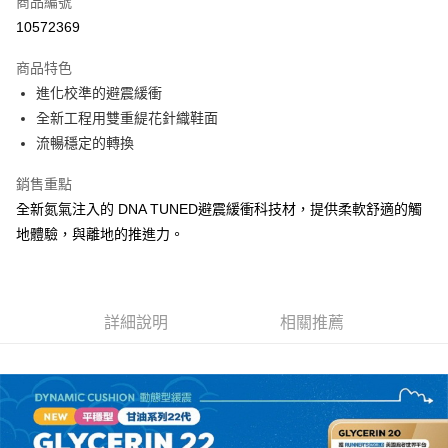
商品編號
ATM付款
10572369
運送方式
商品特色
進化校準的避震緩衝
宅配
全新工程用雙重緹花針織鞋面
每筆NT$100，滿NT$3,500(含以上)免運費
流暢穩定的轉換
銷售重點
全新氮氣注入的 DNA TUNED避震緩衝科技材，提供柔軟舒適的觸
地體驗，與離地的推進力。
詳細說明
相關推薦