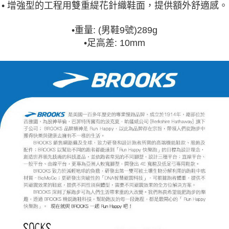
• 增強型的工程用雙重緹花針織鞋面，提供額外舒適感。
•重量: (男鞋9號)289g
•足高差: 10mm