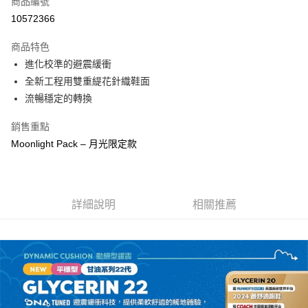
商品編號
ATM付款
10572366
運送方式
商品特色
進化校準的避震緩衝
宅配
全新工程用雙重緹花針織鞋面
每筆NT$100，滿NT$3,500(含以上)免運費
流暢穩定的轉換
銷售重點
Moonlight Pack – 月光限定款
詳細說明
相關推薦