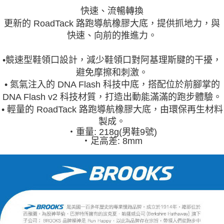
快速、流暢轉換
更新的 RoadTack 路跑導航橡膠大底，提供抓地力，與
快速、向前的推進力。
•競速型鞋領口設計，減少鞋領口對阿基理斯腱的干擾，
避免摩擦和刺激。
• 氮氣注入的 DNA Flash 科技中底，搭配位於前腳掌的
DNA Flash v2 科技材質，打造出動能滿滿的跑步體驗。
• 輕量的 RoadTack 路跑導航橡膠大底，由環保再生材料
製成。
‧重量: 218g(男鞋9號)
‧足高差: 8mm