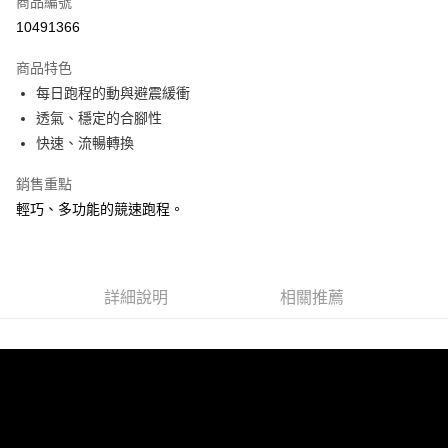
商品編號
ATM付款
10491366
運送方式
商品特色
每日跑程的動與避震緩衝
宅配
透氣、穩定的合腳性
每筆NT$100，滿NT$3,500(含以上)免運費
快速、流暢轉換
銷售重點
輕巧、多功能的競速跑程。
詳細說明
相關推薦