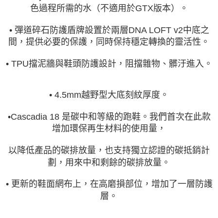
色過程所需的水（不適用於GTX版本）。
• 彈道碎石防護盾牌設置於兩層DNA LOFT v2中底之
間，提供必要的保護，同時保持穩定轉換的靈活性。
• TPU擋泥牆與鞋頭防護設計，阻擋雜物、髒汙進入。
• 4.5mm越野型大底刻紋厚度。
•Cascadia 18 是碳中和等級的跑鞋。我們首次在此款
增加環保再生材料的使用量，
以降低產品的碳排放量，也支持獨立認證的碳抵銷計
劃，用來中和剩餘的碳排放量。
• 更新的鞋面網布上，在高磨損部位，增加了一層防護
層。