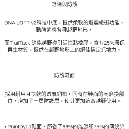
舒適與防護
DNA LOFT v2科技中底，提供柔軟的避震緩衝功能，
動態適應各種越野地形，
而TrailTack 綠能越野導引活性黏橡膠，含有25%環保
再生材質，提供在越野地形上的絕佳穩定抓地力。
防護鞋面
採用耐用且快乾的透氣網布，同時在鞋面的高磨損部
位，增加了一層防護層，使其更加適合越野使用。
• PriintDyed鞋面，節省了66%的能源和75%的傳統染