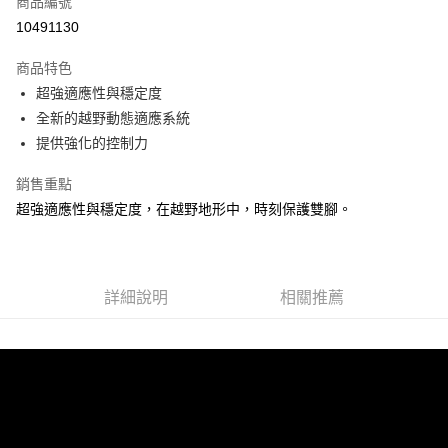
商品編號
ATM付款
10491130
運送方式
商品特色
超強適應性與穩定度
宅配
全新的越野動態適應系統
每筆NT$100，滿NT$3,500(含以上)免運費
提供強化的控制力
銷售重點
超強適應性與穩定度，在越野地形中，時刻保護雙腳。
詳細說明
相關推薦