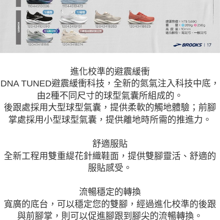
進化校準的避震緩衝
DNA TUNED避震緩衝科技，全新的氮氣注入科技中底，
由2種不同尺寸的球型氣囊所組成的。
後跟處採用大型球型氣囊，提供柔軟的觸地體驗；前腳
掌處採用小型球型氣囊，提供離地時所需的推進力。
舒適服貼
全新工程用雙重緹花針織鞋面，提供雙腳靈活、舒適的
服貼感受。
流暢穩定的轉換
寬廣的底台，可以穩定您的雙腳，經過進化校準的後跟
與前腳掌，則可以促進腳跟到腳尖的流暢轉換。