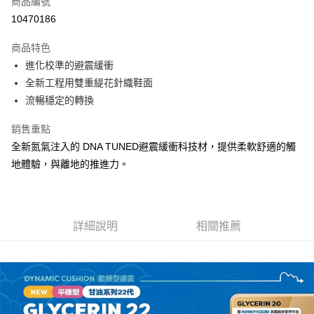
商品編號
ATM付款
10470186
運送方式
商品特色
進化校準的避震緩衝
宅配
全新工程用雙重緹花針織鞋面
每筆NT$100，滿NT$3,500(含以上)免運費
流暢穩定的轉換
銷售重點
全新氮氣注入的 DNA TUNED避震緩衝科技材，提供柔軟舒適的觸
地體驗，與離地的推進力。
詳細說明
相關推薦