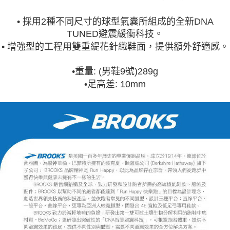
• 採用2種不同尺寸的球型氣囊所組成的全新DNA
TUNED避震緩衝科技。
• 增強型的工程用雙重緹花針織鞋面，提供額外舒適感。
•重量: (男鞋9號)289g
•足高差: 10mm