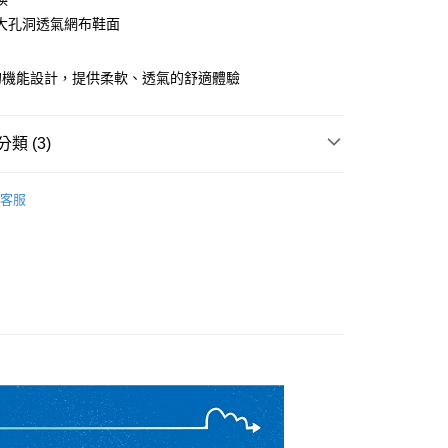
大孔洞透氣網布鞋面
00，滿NT$3,500(含以上)免運費
的機能設計，提供柔軟、透氣的舒適體驗
類 (3)
shion 避震緩衝
客服
系列
!