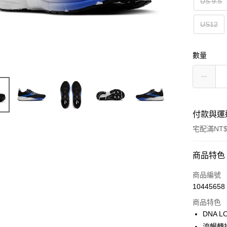
US 9.5
US12
數量
付款與運
宅配滿NT$
付款方式
商品特色
信用卡一
商品編號
10445658
ATM付款
商品特色
DNA 
運送方式
流暢轉