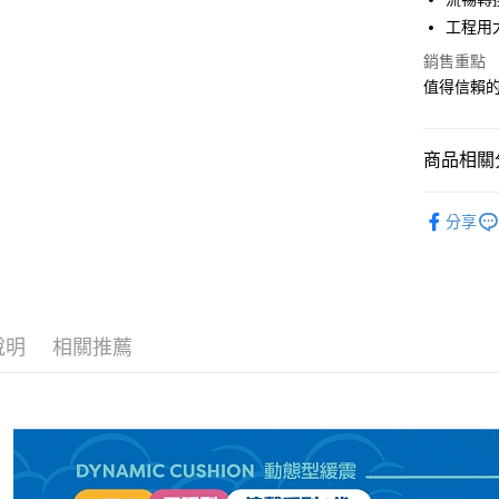
工程用
宅配
銷售重點
每筆NT$1
值得信賴
商品相關分
男性 / Cu
分享
男性 | 全
限定款 集合
說明
相關推薦