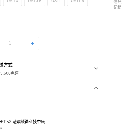
US 10
US10.5
US11
US11.5
清除
紀錄
送方式
3,500免運
次付款
LOFT v2 避震緩衝科技中底
換