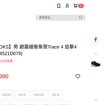
0
OKS】男 避震緩衝象限Trace 4 追擊4
4521D079)
3,500免運
390
US7H
US 8
US 8.5
US 9