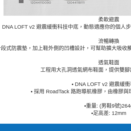
柔軟避震
DNA LOFT v2 避震緩衝科技中底，動態適應你的
流暢轉換
分段式防震墊，加上鞋外側的凹槽設計，可幫助擴大吸收
透氣鞋面
工程用大孔洞透氣網布鞋面，提供雙腳
• DNA LOFT v2 避震
• 採用 RoadTack 路跑導航橡膠，由橡
•
重量: (男鞋9號)264
•
足高差: 12mm