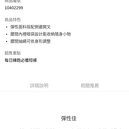
商品編號
ATM付款
10402299
運送方式
商品特色
彈性面料搭配側邊開叉
宅配
腰間內裡暗袋設計能收納隨身小物
每筆NT$100，滿NT$3,500(含以上)免運費
腰間抽繩可依身形調整
銷售重點
每日練跑必備短褲
詳細說明
相關推薦
彈性佳