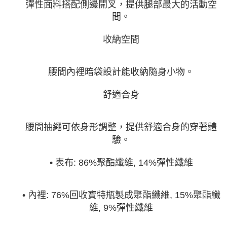
彈性面料搭配側邊開叉，提供腿部最大的活動空
間。
收納空間
腰間內裡暗袋設計能收納隨身小物。
舒適合身
腰間抽繩可依身形調整，提供舒適合身的穿著體
驗。
• 表布: 86%聚酯纖維, 14%彈性纖維
• 內裡: 76%回收寶特瓶製成聚酯纖維, 15%聚酯纖
維, 9%彈性纖維