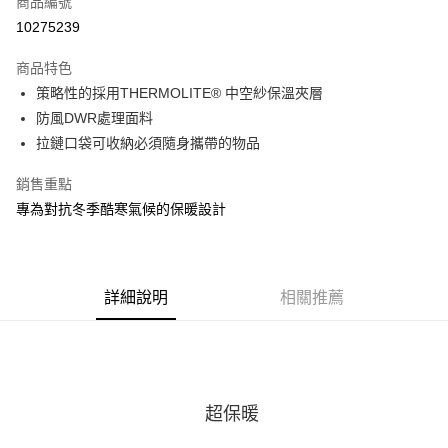
商品編號
ATM付款
10275239
運送方式
商品特色
策略性的採用THERMOLITE® 中空紗保溫夾層
宅配
防風DWR處理面料
每筆NT$100，滿NT$3,500(含以上)免運費
拉鏈口袋可收納必須隨身攜帶的物品
銷售重點
專為對抗冬季酷寒氣候的保暖設計
詳細說明
相關推薦
超保暖