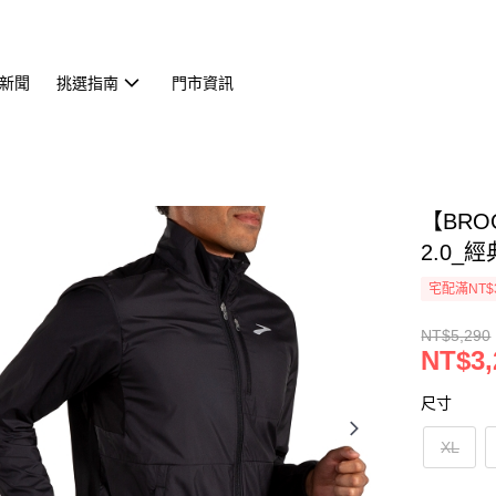
新聞
挑選指南
門市資訊
【BROO
2.0_經
宅配滿NT$
NT$5,290
NT$3,
尺寸
XL