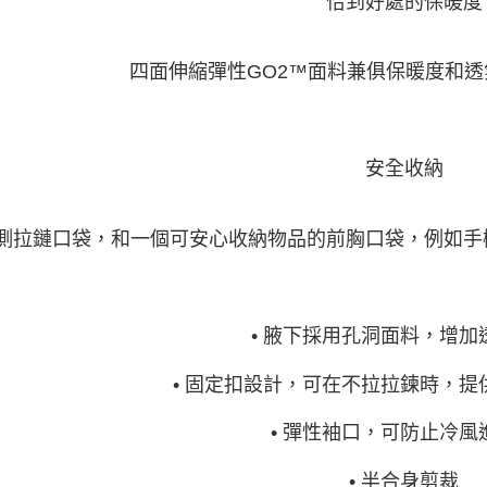
恰到好處的保暖度
四面伸縮彈性GO2™面料兼俱保暖度和
安全收納
側拉鏈口袋，和一個可安心收納物品的前胸口袋，例如手
• 腋下採用孔洞面料，增加
• 固定扣設計，可在不拉拉鍊時，提
• 彈性袖口，可防止冷風
• 半合身剪裁