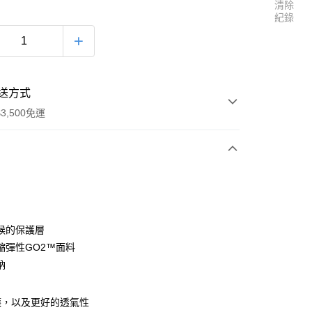
清除
紀錄
送方式
3,500免運
次付款
候的保護層
縮彈性GO2™面料
納
00，滿NT$3,500(含以上)免運費
護，以及更好的透氣性