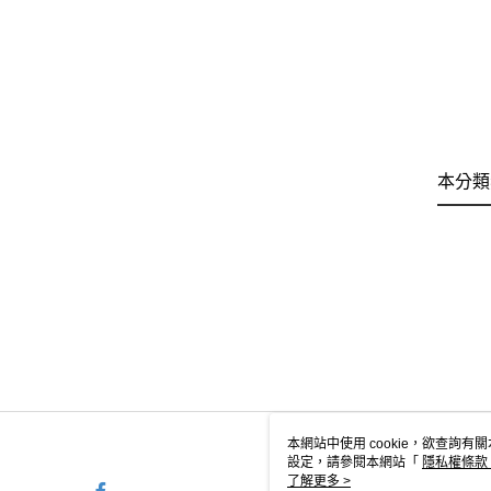
本分類
本網站中使用 cookie，欲查詢有關
設定，請參閱本網站「
隱私權條款
使用 cookie。
了解更多 >