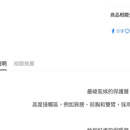
商品相關分
服飾 | 全
分享
限定款 集合
男性服飾
說明
相關推薦
嚴峻氣候的保護層
高度接觸區，例如肩膀、前胸和雙臂，採