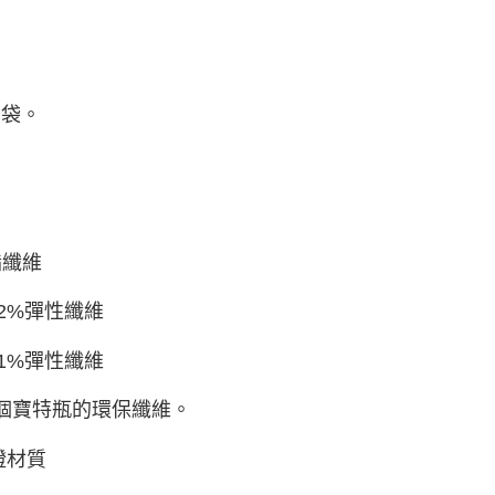
內袋。
酯纖維
12%彈性纖維
11%彈性纖維
0個寶特瓶的環保纖維。
認證材質