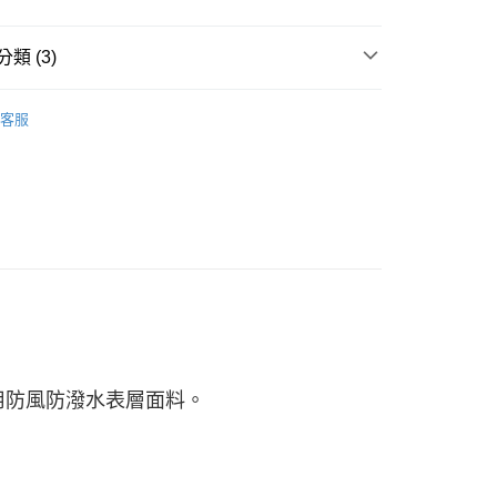
類 (3)
系列
客服
!
└ 外套
用防風防潑水表層面料。