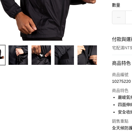
數量
付款與運
宅配滿NT$
付款方式
商品特色
信用卡一
商品編號
10275220
ATM付款
商品特色
嚴峻氣
運送方式
四面伸
安全收
宅配
銷售重點
每筆NT$1
全天候防