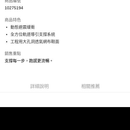
商品編號
ATM付款
10275194
運送方式
商品特色
動態避震緩衝
宅配
全方位軌道導引支撐系統
每筆NT$100，滿NT$3,500(含以上)免運費
工程用大孔洞透氣網布鞋面
銷售重點
支撐每一步，跑感更流暢。
詳細說明
相關推薦