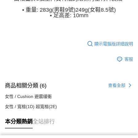
•
重量: 283g(男鞋9號)249g(女鞋8.5號)
•
足高差: 10mm
顯示電腦版詳細說明
客服
商品相關分類 (6)
查看全部
女性 / Cushion 避震緩衝
女性 / 寬楦(1D) 超寬楦(2E)
本分類熱銷
全站排行