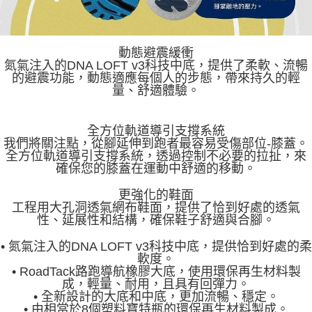
動態避震緩衝
氮氣注入的DNA LOFT v3科技中底，提供了柔軟、流暢
的避震功能，動態適應每個人的步態，帶來持久的輕
量、舒適體驗。
全方位軌道導引支撐系統
我們將關注點，從腳延伸到跑者最容易受傷部位-膝蓋。
全方位軌道導引支撐系統，透過控制不必要的拉扯，來
確保您的膝蓋在運動中舒適的移動。
更強化的鞋面
工程用大孔洞透氣網布鞋面，提供了恰到好處的透氣
性、延展性和結構，確保鞋子舒適與合腳。
• 氮氣注入的DNA LOFT v3科技中底，提供恰到好處的柔
軟度。
• RoadTack路跑導航橡膠大底，使用環保再生材料製
成，輕量、耐用，且具有回彈力。
• 全新設計的大底和中底，更加流暢、穩定。
• 由相當於8個塑料寶特瓶的環保再生材料製成。