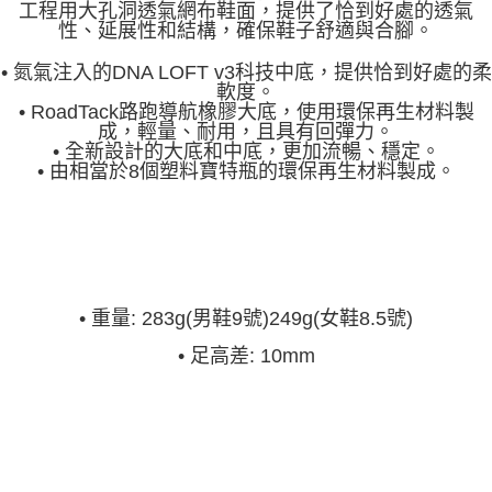
工程用大孔洞透氣網布鞋面，提供了恰到好處的透氣
性、延展性和結構，確保鞋子舒適與合腳。
• 氮氣注入的DNA LOFT v3科技中底，提供恰到好處的柔
軟度。
• RoadTack路跑導航橡膠大底，使用環保再生材料製
成，輕量、耐用，且具有回彈力。
• 全新設計的大底和中底，更加流暢、穩定。
• 由相當於8個塑料寶特瓶的環保再生材料製成。
•
重量: 283g(男鞋9號)249g(女鞋8.5號)
•
足高差: 10mm