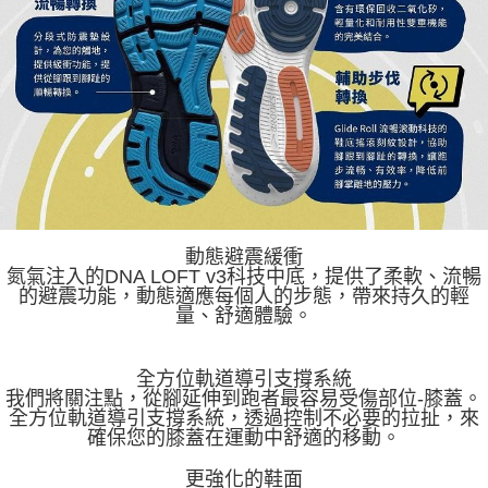
動態避震緩衝
氮氣注入的DNA LOFT v3科技中底，提供了柔軟、流暢
的避震功能，動態適應每個人的步態，帶來持久的輕
量、舒適體驗。
全方位軌道導引支撐系統
我們將關注點，從腳延伸到跑者最容易受傷部位-膝蓋。
全方位軌道導引支撐系統，透過控制不必要的拉扯，來
確保您的膝蓋在運動中舒適的移動。
更強化的鞋面