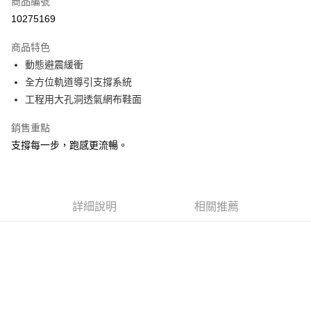
商品編號
ATM付款
10275169
運送方式
商品特色
動態避震緩衝
宅配
全方位軌道導引支撐系統
每筆NT$100，滿NT$3,500(含以上)免運費
工程用大孔洞透氣網布鞋面
銷售重點
支撐每一步，跑感更流暢。
詳細說明
相關推薦