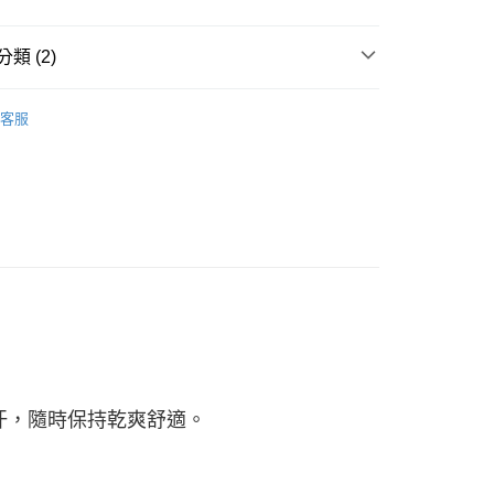
類 (2)
系列
客服
└ 短袖
汗，隨時保持乾爽舒適。