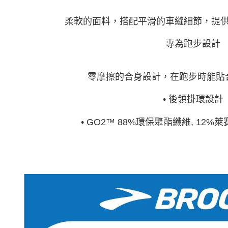
柔軟的面料，搭配平滑的車縫細節，提
專為跑步設計
零摩擦的合身設計，在跑步時能貼
• 後領掛環設計
• GO2™ 88%環保聚酯纖維, 12%