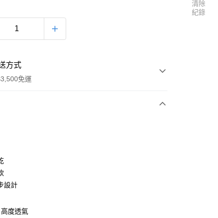
清除
紀錄
送方式
3,500免運
次付款
乾
軟
步設計
00，滿NT$3,500(含以上)免運費
，高度透氣