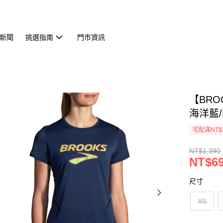
新聞
挑選指南
門市資訊
【BROO
海洋藍/B
宅配滿NT$
NT$1,390
NT$6
尺寸
XS