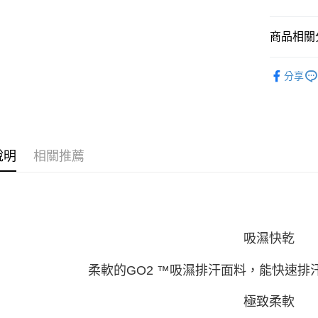
商品相關分
服飾 | 全
分享
女性服飾
說明
相關推薦
吸濕快乾
柔軟的GO2 ™吸濕排汗面料，能快速排
極致柔軟