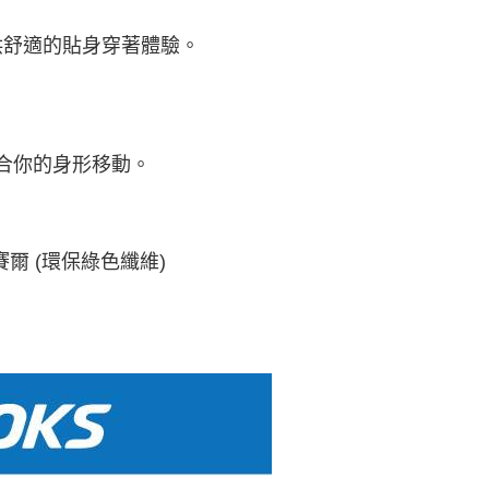
供舒適的貼身穿著體驗。
合你的身形移動。
萊賽爾 (環保綠色纖維)