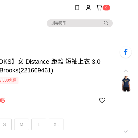
0
KS】女 Distance 距離 短袖上衣 3.0_
rooks(221669461)
3,500免運
95
S
M
L
XL