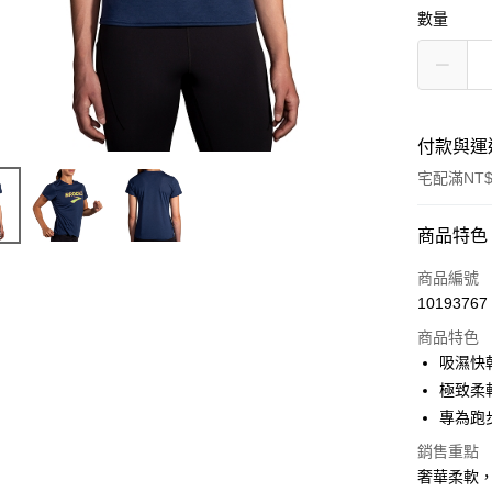
數量
付款與運
宅配滿NT$
付款方式
商品特色
信用卡一
商品編號
10193767
ATM付款
商品特色
吸濕快
運送方式
極致柔
專為跑
宅配
銷售重點
每筆NT$1
奢華柔軟