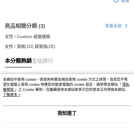
客服
商品相關分類 (3)
查看全部
女性 / Cushion 避震緩衝
女性 / 寬楦(1D) 超寬楦(2E)
本分類熱銷
全站排行
本網站中使用 cookie，欲查詢有關本網站使用 cookie 方式之詳情，及若您不希
熱門標籤
望在電腦上使用 cookie 時應如何變更電腦的 cookie 設定，請參閱本網站「
隱私
權條款
」之 Cookie 聲明。您繼續使用本網站即表示您同意本公司得按本網站使
用條款之 Cookie 聲明使用 cookie。
了解更多 >
我知道了