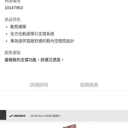
商品編號
ATM付款
10147953
運送方式
商品特色
動態緩衝
宅配
全方位軌道導引支撐系統
每筆NT$100，滿NT$3,500(含以上)免運費
專為提供寬敞舒適的鞋內空間而設計
銷售重點
最極致的支撐功能，舒適又透氣。
詳細說明
相關推薦